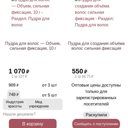
ХИТ
Пудра для волос — Объем,
Пудра для создания объёма
сильная фиксация, 10 г
волос сильная фиксация
1 070
550
₽
₽
1 гр 107 ₽
1 гр 68.75 ₽
909
от 3 шт
Оптовые цены доступны
₽
только для
749
от 5 шт
₽
зарегистрированных
Индустрия
Мед.
посетителей
красоты
учреждение
Нашли дешевле?
Раскупили
В корзину
Сообщить о поступлении