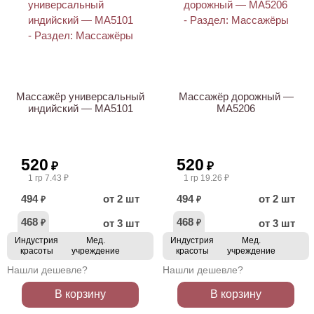
Массажёр универсальный
Массажёр дорожный —
индийский — МА5101
МА5206
520
520
₽
₽
1 гр 7.43 ₽
1 гр 19.26 ₽
494
от 2 шт
494
от 2 шт
₽
₽
468
468
от 3 шт
от 3 шт
₽
₽
Индустрия
Мед.
Индустрия
Мед.
красоты
учреждение
красоты
учреждение
Нашли дешевле?
Нашли дешевле?
В корзину
В корзину