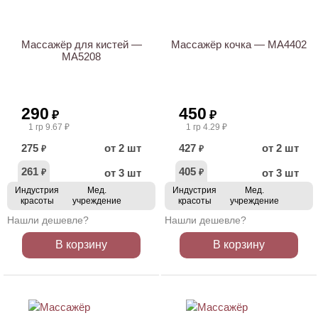
Массажёр для кистей —
Массажёр кочка — МА4402
МА5208
290
450
₽
₽
1 гр 9.67 ₽
1 гр 4.29 ₽
275
от 2 шт
427
от 2 шт
₽
₽
261
405
от 3 шт
от 3 шт
₽
₽
Индустрия
Мед.
Индустрия
Мед.
красоты
учреждение
красоты
учреждение
Нашли дешевле?
Нашли дешевле?
В корзину
В корзину