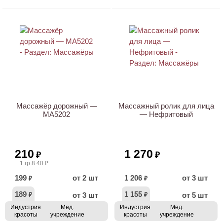
ХИТ
ХИТ
Массажёр дорожный —
Массажный ролик для лица
МА5202
— Нефритовый
210
1 270
₽
₽
1 гр 8.40 ₽
199
от 2 шт
1 206
от 3 шт
₽
₽
189
1 155
от 3 шт
от 5 шт
₽
₽
Индустрия
Мед.
Индустрия
Мед.
красоты
учреждение
красоты
учреждение