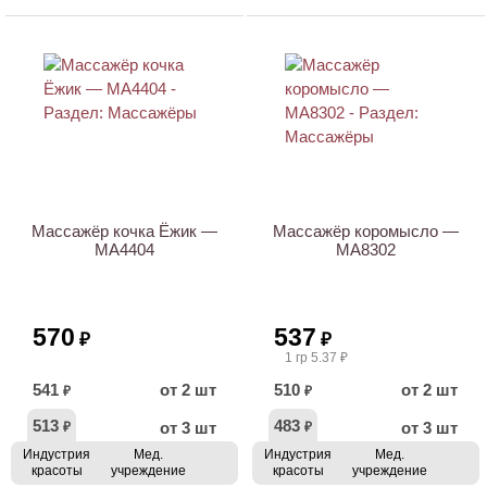
Массажёр кочка Ёжик —
Массажёр коромысло —
МА4404
МА8302
570
537
₽
₽
1 гр 5.37 ₽
541
от 2 шт
510
от 2 шт
₽
₽
513
483
от 3 шт
от 3 шт
₽
₽
Индустрия
Мед.
Индустрия
Мед.
красоты
учреждение
красоты
учреждение