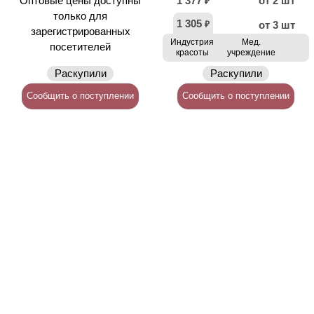
Оптовые цены доступны
1 377
от 2 шт
₽
только для
1 305
от 3 шт
₽
зарегистрированных
Индустрия
Мед.
посетителей
красоты
учреждение
Раскупили
Раскупили
Сообщить о поступлении
Сообщить о поступлении