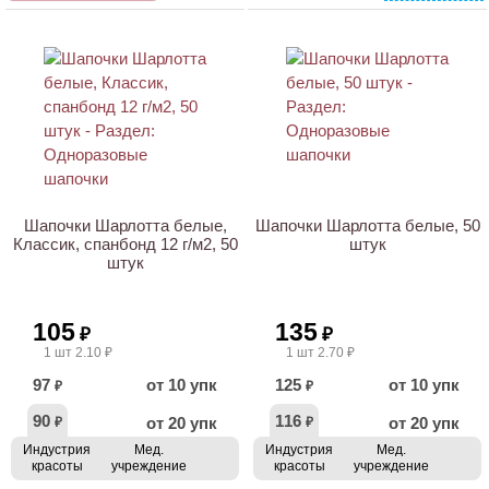
Бумажные воротнички
Воротнички спанлейс
Косметологические маски
Трехслойные маски
ХИТ
НОВИНКА
Шапочки Шарлотта белые,
Шапочки Шарлотта белые, 50
Классик, спанбонд 12 г/м2, 50
штук
штук
105
135
₽
₽
1 шт 2.10 ₽
1 шт 2.70 ₽
97
от 10 упк
125
от 10 упк
₽
₽
90
116
от 20 упк
от 20 упк
₽
₽
Индустрия
Мед.
Индустрия
Мед.
красоты
учреждение
красоты
учреждение