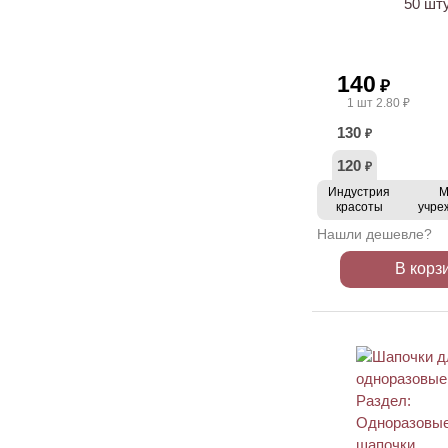
50 шт
140
₽
1 шт 2.80 ₽
130
₽
120
₽
Индустрия
М
красоты
учре
Нашли дешевле?
В корз