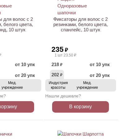
 для волос с 2
Фиксаторы для волос с 2
, белого цвета,
резинками, белого цвета,
нд, 10 штук
спанлейс, 10 штук
235
₽
₽
1 шт 23.50 ₽
от 10 упк
218
от 10 упк
₽
202
от 20 упк
от 20 упк
₽
Мед.
Индустрия
Мед.
учреждение
красоты
учреждение
ле?
Нашли дешевле?
корзину
В корзину