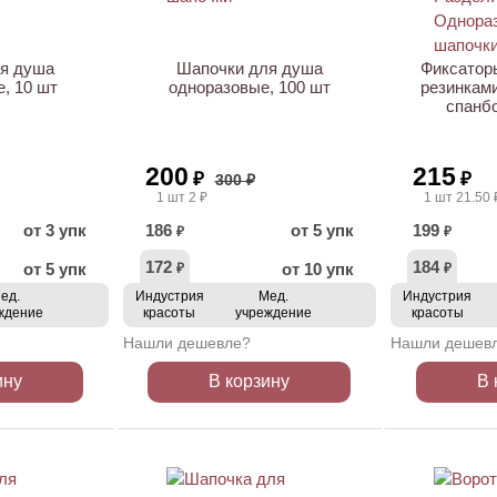
АКЦИЯ
я душа
Шапочки для душа
Фиксаторы
, 10 шт
одноразовые, 100 шт
резинками
спанбо
200
215
₽
₽
300 ₽
1 шт 2 ₽
1 шт 21.50 
от 3 упк
186
от 5 упк
199
₽
₽
172
184
от 5 упк
от 10 упк
₽
₽
ед.
Индустрия
Мед.
Индустрия
ждение
красоты
учреждение
красоты
Нашли дешевле?
Нашли дешев
ину
В корзину
В 