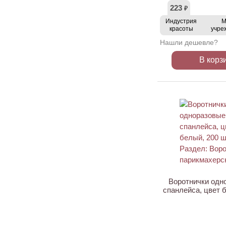
223
₽
Индустрия
М
красоты
учре
Нашли дешевле?
В корз
Воротнички одн
спанлейса, цвет 