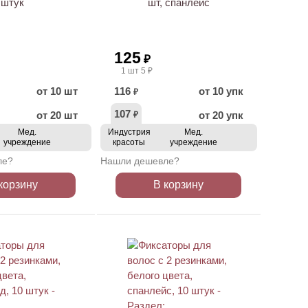
штук
шт, спанлейс
125
₽
1 шт 5 ₽
от 10 шт
116
от 10 упк
₽
107
от 20 шт
от 20 упк
₽
Мед.
Индустрия
Мед.
учреждение
красоты
учреждение
ле?
Нашли дешевле?
корзину
В корзину