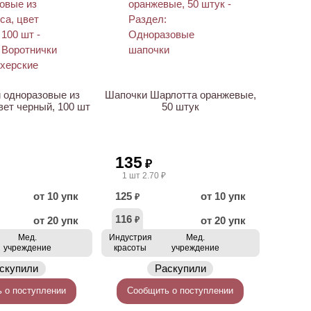
 одноразовые из
Шапочки Шарлотта оранжевые,
вет черный, 100 шт
50 штук
135
₽
1 шт 2.70 ₽
от 10 упк
125
от 10 упк
₽
116
от 20 упк
от 20 упк
₽
Мед.
Индустрия
Мед.
учреждение
красоты
учреждение
скупили
Раскупили
 о поступлении
Сообщить о поступлении