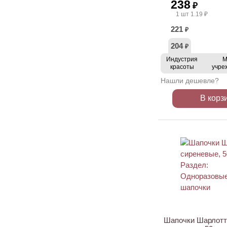
238
₽
1 шт 1.19 ₽
221
₽
204
₽
Индустрия
М
красоты
учре
Нашли дешевле?
В корз
Шапочки Шарлотт