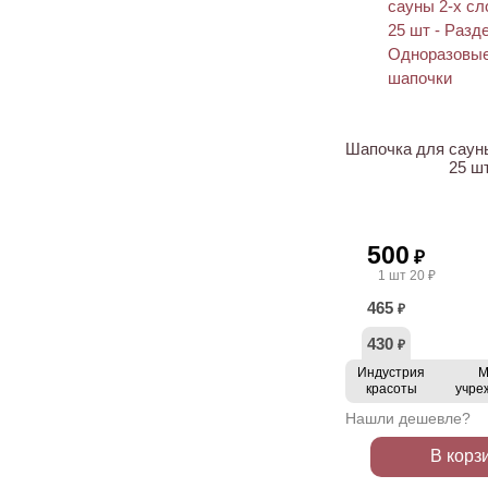
Шапочка для сауны
25 ш
500
₽
1 шт 20 ₽
465
₽
430
₽
Индустрия
М
красоты
учре
Нашли дешевле?
В корз