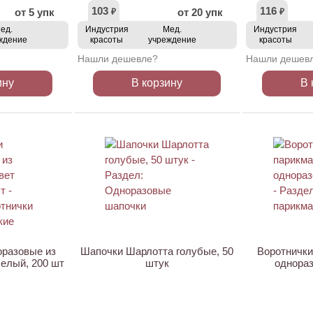
103
116
от 5 упк
от 20 упк
₽
₽
ед.
Индустрия
Мед.
Индустрия
ждение
красоты
учреждение
красоты
Нашли дешевле?
Нашли дешев
ину
В корзину
В 
ХИТ
ХИТ
оразовые из
Шапочки Шарлотта голубые, 50
Воротнички
белый, 200 шт
штук
однораз