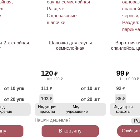
 2-х слойная,
Шапочка для сауны
Воротнички
т
семислойная
спанлейса, ц
120
99
₽
₽
1 шт 120 ₽
1 шт 0.99 ₽
от 10 упк
111
от 10 шт
92
₽
₽
103
85
от 20 упк
от 20 шт
₽
₽
ед.
Индустрия
Мед.
Индустрия
ждение
красоты
учреждение
красоты
Нашли дешевле?
Ра
ину
В корзину
Сообщить