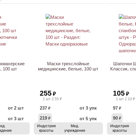
НОВИНКА
икмахерские
Маски трехслойные
Шапочки Ш
, 100 шт
медицинские, белые, 100 шт
Классик, сп
255
105
₽
₽
1 шт 2.55 ₽
1 шт 2.10 ₽
от 2 шт
237
от 3 упк
97
₽
₽
219
90
от 3 шт
от 5 упк
₽
₽
ед.
Индустрия
Мед.
Индустрия
ждение
красоты
учреждение
красоты