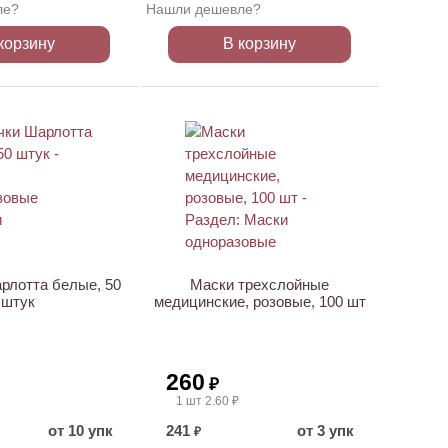
ле?
Нашли дешевле?
корзину
В корзину
рлотта белые, 50
Маски трехслойные
штук
медицинские, розовые, 100 шт
260
₽
1 шт 2.60 ₽
от 10 упк
241
от 3 упк
₽