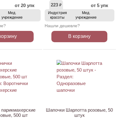
223
от 20 упк
от 5 упк
₽
Мед.
Индустрия
Мед.
учреждение
красоты
учреждение
ле?
Нашли дешевле?
корзину
В корзину
ХИТ
 парикмахерские
Шапочки Шарлотта розовые, 50
овые, 500 шт
штук