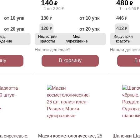
140
480
₽
₽
1 шт 2.80 ₽
1 шт 0.96 ₽
от 10 упк
130
от 10 упк
446
₽
₽
120
412
от 20 упк
от 20 упк
₽
₽
ед.
Индустрия
Мед.
Индустрия
ждение
красоты
учреждение
красоты
Нашли дешевле?
Нашли дешев
ину
В корзину
В 
а сиреневые,
Маски косметологические, 25
Шапочки Шар