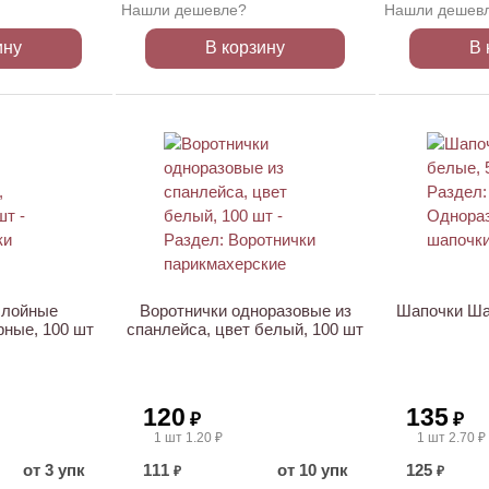
Нашли дешевле?
Нашли дешев
ину
В корзину
В 
ХИТ
ХИТ
слойные
Воротнички одноразовые из
Шапочки Ша
рные, 100 шт
спанлейса, цвет белый, 100 шт
120
135
₽
₽
1 шт 1.20 ₽
1 шт 2.70 ₽
от 3 упк
111
от 10 упк
125
₽
₽