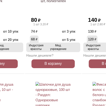
ук
шт, полиэтилен
80
140
₽
₽
1 шт 3.20 ₽
1 шт 2.80 ₽
от 10 упк
74
от 3 упк
130
₽
₽
68
120
от 20 упк
от 5 упк
₽
₽
ед.
Индустрия
Мед.
Индустрия
ждение
красоты
учреждение
красоты
Нашли дешевле?
Нашли дешев
ину
В корзину
В 
ХИТ
ХИТ