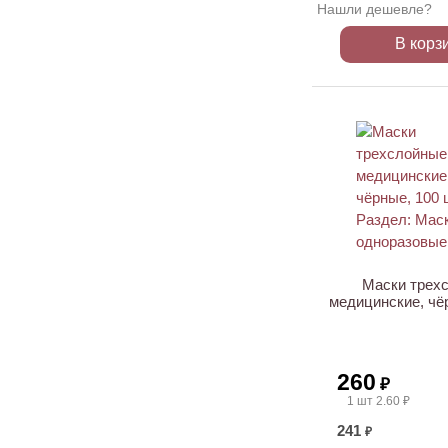
Нашли дешевле?
В корз
ХИТ
Маски трех
медицинские, чё
260
₽
1 шт 2.60 ₽
241
₽