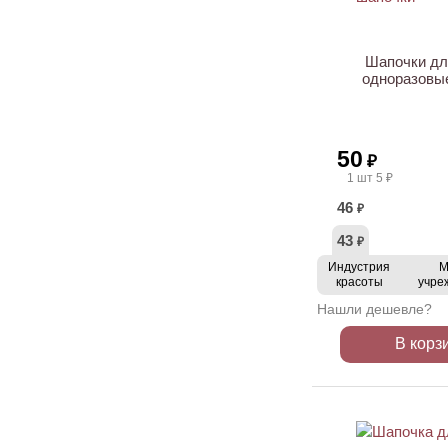
НОВИНКА
Шапочки дл
одноразовые
50
₽
1 шт 5 ₽
46
₽
43
₽
Индустрия
М
красоты
учре
Нашли дешевле?
В корз