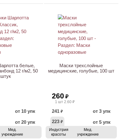
ХИТ
арлотта белые,
Маски трехслойные
анбонд 12 г/м2, 50
медицинские, голубые, 100 шт
штук
260
₽
1 шт 2.60 ₽
от 10 упк
241
от 3 упк
₽
223
от 20 упк
от 5 упк
₽
Мед.
Индустрия
Мед.
учреждение
красоты
учреждение