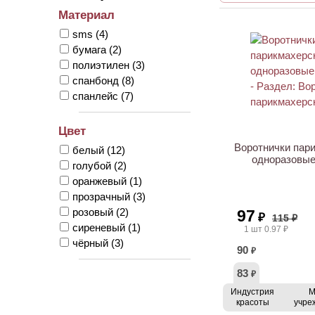
Материал
sms
(4)
бумага
(2)
полиэтилен
(3)
спанбонд
(8)
спанлейс
(7)
АКЦИЯ
Цвет
Воротнички пар
белый
(12)
одноразовые
голубой
(2)
оранжевый
(1)
прозрачный
(3)
розовый
(2)
97
₽
115 ₽
сиреневый
(1)
1 шт 0.97 ₽
чёрный
(3)
90
₽
83
₽
Индустрия
М
красоты
учре