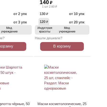
140
₽
1 шт 2.80 ₽
от 2 упк
130
от 10 упк
₽
120
от 3 упк
от 20 упк
₽
Мед.
Индустрия
Мед.
учреждение
красоты
учреждение
ле?
Нашли дешевле?
корзину
В корзину
ХИТ
лотта чёрные, 50
Маски косметологические, 25