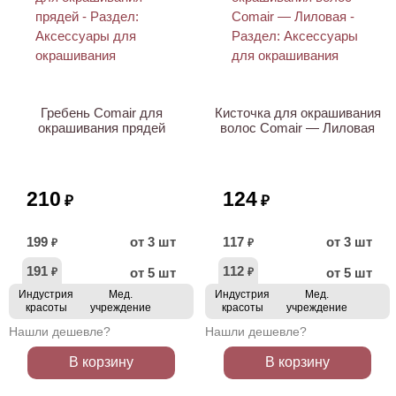
ХИТ
ХИТ
Гребень Comair для
Кисточка для окрашивания
окрашивания прядей
волос Comair — Лиловая
210
124
₽
₽
199
от 3 шт
117
от 3 шт
₽
₽
191
112
от 5 шт
от 5 шт
₽
₽
Индустрия
Мед.
Индустрия
Мед.
красоты
учреждение
красоты
учреждение
Нашли дешевле?
Нашли дешевле?
В корзину
В корзину