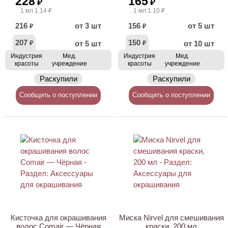
228
165
₽
₽
1 мл 1.14 ₽
1 мл 1.10 ₽
216
от 3 шт
156
от 5 шт
₽
₽
207
150
от 5 шт
от 10 шт
₽
₽
Индустрия
Мед.
Индустрия
Мед.
красоты
учреждение
красоты
учреждение
Раскупили
Раскупили
Сообщить о поступлении
Сообщить о поступлении
Кисточка для окрашивания
Миска Nirvel для смешивания
волос Comair — Чёрная
краски, 200 мл