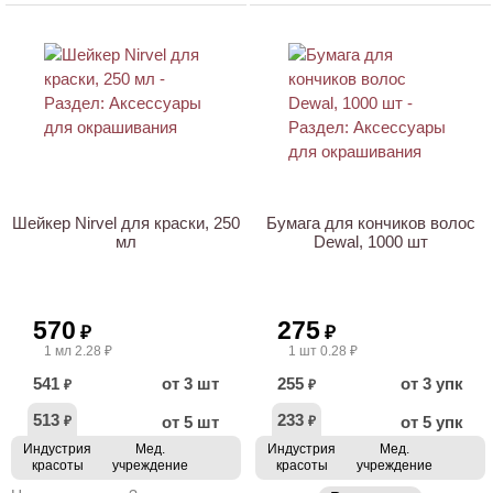
Шейкер Nirvel для краски, 250
Бумага для кончиков волос
мл
Dewal, 1000 шт
570
275
₽
₽
1 мл 2.28 ₽
1 шт 0.28 ₽
541
от 3 шт
255
от 3 упк
₽
₽
513
233
от 5 шт
от 5 упк
₽
₽
Индустрия
Мед.
Индустрия
Мед.
красоты
учреждение
красоты
учреждение