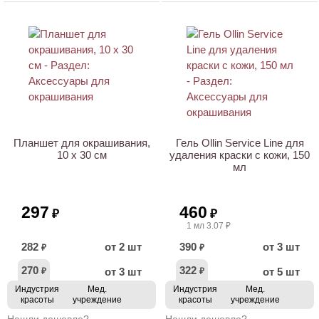
ХИТ
Планшет для окрашивания,
Гель Ollin Service Line для
10 х 30 см
удаления краски с кожи, 150
мл
297
460
₽
₽
1 мл 3.07 ₽
282
от 2 шт
390
от 3 шт
₽
₽
270
322
от 3 шт
от 5 шт
₽
₽
Индустрия
Мед.
Индустрия
Мед.
красоты
учреждение
красоты
учреждение