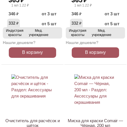
365
365
₽
₽
1 мл 1.22 ₽
1 мл 1.22 ₽
346
от 3 шт
346
от 3 шт
₽
₽
332
332
от 5 шт
от 5 шт
₽
₽
Индустрия
Мед.
Индустрия
Мед.
красоты
учреждение
красоты
учреждение
Нашли дешевле?
Нашли дешевле?
В корзину
В корзину
Очиститель для расчёсок и
Миска для краски Comair —
щёток
Чёрная, 200 мл