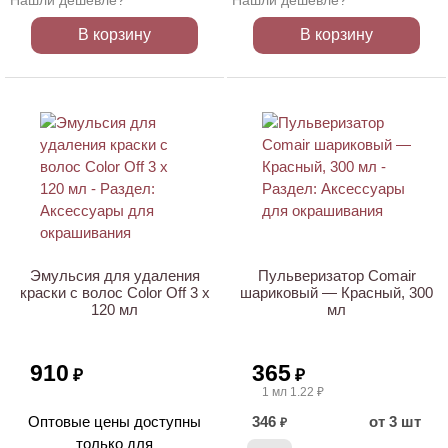
Нашли дешевле?
Нашли дешевле?
В корзину
В корзину
ХИТ
Эмульсия для удаления
Пульверизатор Comair
краски с волос Color Off 3 х
шариковый — Красный, 300
120 мл
мл
910
365
₽
₽
1 мл 1.22 ₽
Оптовые цены доступны
346
от 3 шт
₽
только для