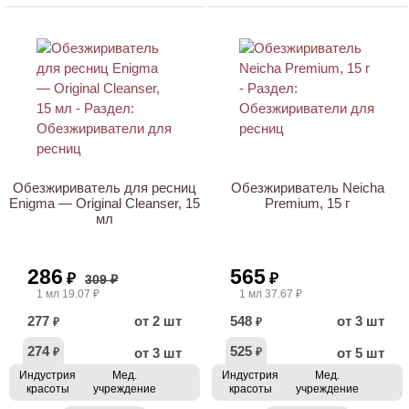
Обезжириватель для ресниц
Обезжириватель Neicha
Enigma — Original Cleanser, 15
Premium, 15 г
мл
286
565
₽
₽
309 ₽
1 мл 19.07 ₽
1 мл 37.67 ₽
277
от 2 шт
548
от 3 шт
₽
₽
274
525
от 3 шт
от 5 шт
₽
₽
Индустрия
Мед.
Индустрия
Мед.
красоты
учреждение
красоты
учреждение