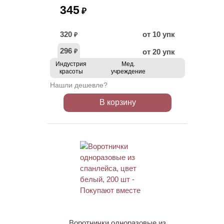
345
₽
320
от 10 упк
₽
296
от 20 упк
₽
Индустрия
Мед.
красоты
учреждение
Нашли дешевле?
В корзину
Воротнички одноразовые из