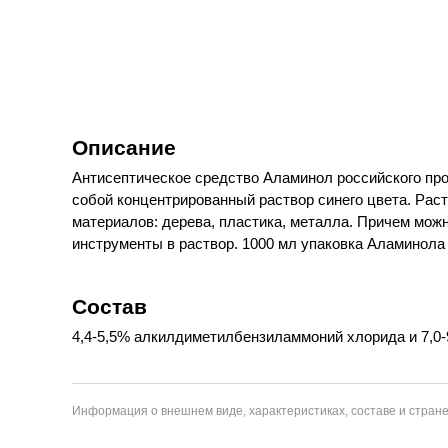
Описание
Антисептическое средство Аламинол российского пр
собой концентрированный раствор синего цвета. Рас
материалов: дерева, пластика, металла. Причем мож
инструменты в раствор. 1000 мл упаковка Аламинола
Состав
4,4-5,5% алкилдиметилбензиламмоний хлорида и 7,0-9
Информация о внешнем виде, характеристиках, составе и стране