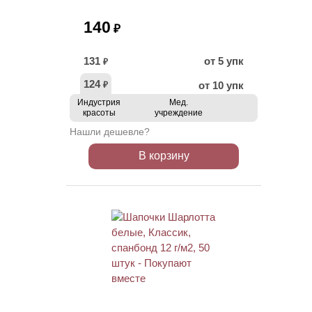
140
₽
131
от 5 упк
₽
124
от 10 упк
₽
Индустрия
Мед.
красоты
учреждение
Нашли дешевле?
В корзину
НОВИНКА