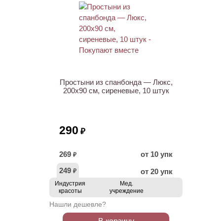
ХИТ
Простыни из спанбонда — Люкс,
200х90 см, сиреневые, 10 штук
290
₽
269
от 10 упк
₽
249
от 20 упк
₽
Индустрия
Мед.
красоты
учреждение
Нашли дешевле?