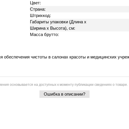
Цвет:
Страна:
Штрихкод:
Габариты упаковки (Длина х
Ширина х Высота), см:
Масса брутто:
я обеспечения чистоты в салонах красоты и медицинских учреж
ения основывается на доступных к моменту публикации сведениях о товаре.
Ошибка в описании?