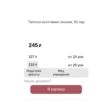
Тапочки вьетнамки эконом, 50 пар
245
₽
227
от 10 упк
₽
210
от 20 упк
₽
Индустрия
Мед.
красоты
учреждение
Нашли дешевле?
В корзину