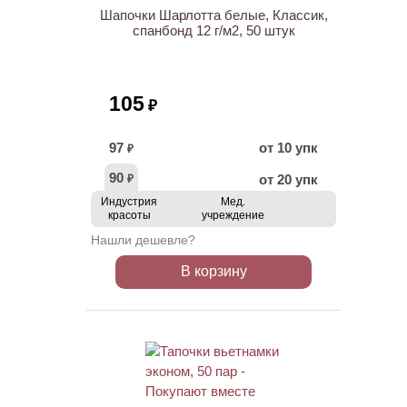
Шапочки Шарлотта белые, Классик,
спанбонд 12 г/м2, 50 штук
105
₽
97
от 10 упк
₽
90
от 20 упк
₽
Индустрия
Мед.
красоты
учреждение
Нашли дешевле?
В корзину