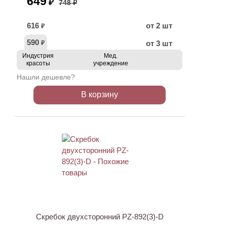
649
₽
748 ₽
616
от 2 шт
₽
590
от 3 шт
₽
Индустрия
Мед.
красоты
учреждение
Нашли дешевле?
В корзину
АКЦИЯ
Скребок двухсторонний PZ-892(3)-D