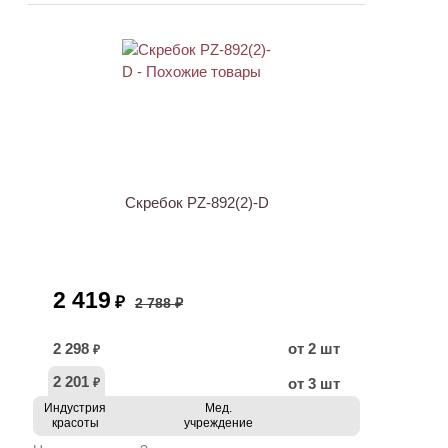
АКЦИЯ
Скребок PZ-892(2)-D
2 419
₽
2 788 ₽
2 298
от 2 шт
₽
2 201
от 3 шт
₽
Индустрия
Мед.
красоты
учреждение