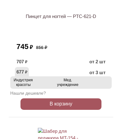
Пинцет для ногтей — PTC-621-D
745
₽
856 ₽
707
от 2 шт
₽
677
от 3 шт
₽
Индустрия
Мед.
красоты
учреждение
Нашли дешевле?
В корзину