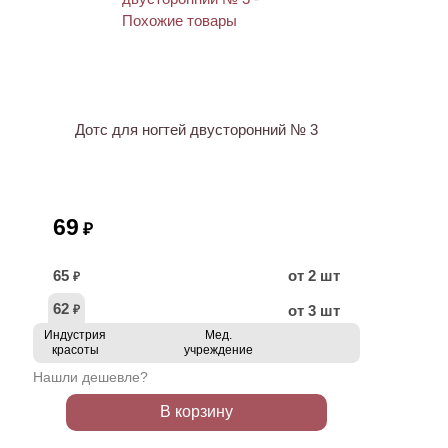
ХИТ
Дотс для ногтей двусторонний № 3
69
₽
65
от 2 шт
₽
62
от 3 шт
₽
Индустрия
Мед.
красоты
учреждение
Нашли дешевле?
В корзину