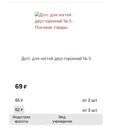
ХИТ
Дотс для ногтей двусторонний № 5
69
₽
65
от 2 шт
₽
62
от 3 шт
₽
Индустрия
Мед.
красоты
учреждение