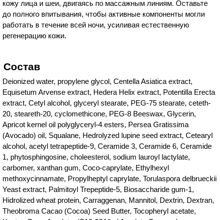
кожу лица и шеи, двигаясь по массажным линиям. Оставьте
до полного впитывания, чтобы активные компоненты могли
работать в течение всей ночи, усиливая естественную
регенерацию кожи.
Состав
Deionized water, propylene glycol, Centella Asiatica extract,
Equisetum Arvense extract, Hedera Helix extract, Potentilla Erecta
extract, Cetyl alcohol, glyceryl stearate, PEG-75 stearate, ceteth-
20, steareth-20, cyclomethicone, PEG-8 Beeswax, Glycerin,
Apricot kernel oil polyglyceryl-4 esters, Persea Gratissima
(Avocado) oil, Squalane, Hedrolyzed lupine seed extract, Cetearyl
alcohol, acetyl tetrapeptide-9, Ceramide 3, Ceramide 6, Ceramide
1, phytosphingosine, choleesterol, sodium lauroyl lactylate,
carbomer, xanthan gum, Coco-caprylate, Ethylhexyl
methoxycinnamate, Propylheptyl caprylate, Torulaspora delbrueckii
Yeast extract, Palmitoyl Trepeptide-5, Biosaccharide gum-1,
Hidrolized wheat protein, Carraggenan, Mannitol, Dextrin, Dextran,
Theobroma Cacao (Cocoa) Seed Butter, Tocopheryl acetate,