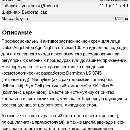
Габариты упаковки (Длина х
11.1 х 4.1 х 4.1
Ширина х Высота), см:
Масса брутто:
0.121 кг
Описание
Профессиональный антивозрастной ночной крем для лица
Dolce Angel Stop Age Night в объеме 100 мл идеально подходит
для интенсивного ухода и экономичного расходования при
регулярных салонных процедурах или домашнем применении.
Его формула сочетает сразу несколько передовых
косметологических разработок: Dermican LS 9745
(тетрапептид), Nachyline (экстракт дрожжей Torulaspora
delbrueckii), Syn-Coll (пептидный комплекс) и SK-influx™
(комплекс церамидов). Вместе они стимулируют синтез
коллагена и протеогликанов, улучшают барьерную функцию и
восстанавливают целостность липидного слоя.
Активные экстракты растений (центелла азиатская, хвощ,
плющ, лапчатка прямостоячая), а также масла авокадо и сои
повышают эластичность и тонус кожи, поддерживая ее