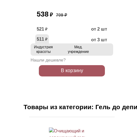
538
₽
709 ₽
521
от 2 шт
₽
511
от 3 шт
₽
Индустрия
Мед.
красоты
учреждение
Нашли дешевле?
В корзину
Товары из категории: Гель до деп