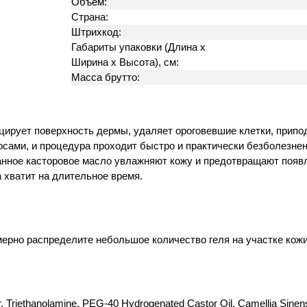
Объём:
Страна:
Штрихкод:
Габариты упаковки (Длина х
Ширина х Высота), см:
Масса брутто:
цирует поверхность дермы, удаляет ороговевшие клетки, припо
сами, и процедура проходит быстро и практически безболезнен
ованное касторовое масло увлажняют кожу и предотвращают поя
 хватит на длительное время.
ерно распределите небольшое количество геля на участке кожи,
r, Triethanolamine, PEG-40 Hydrogenated Castor Oil, Camellia Sine