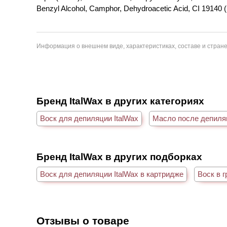
Benzyl Alcohol, Camphor, Dehydroacetic Acid, CI 19140 (
Информация о внешнем виде, характеристиках, составе и стране
Бренд ItalWax в других категориях
Воск для депиляции ItalWax
Масло после депиляц
Бренд ItalWax в других подборках
Воск для депиляции ItalWax в картридже
Воск в г
Отзывы о товаре