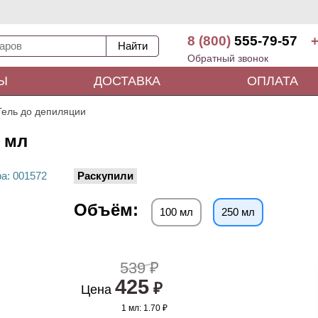
8 (800)
555-79-57
+
Обратный звонок
Ы
ДОСТАВКА
ОПЛАТА
Гель до депиляции
0 мл
ра
: 00
1572
Раскупили
Объём:
100 мл
250 мл
539 ₽
425
₽
Цена
1 мл:
1.70 ₽