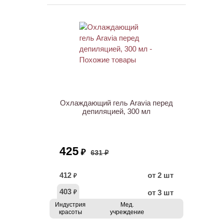
ХИТ
АКЦИЯ
Охлаждающий гель Aravia перед
депиляцией, 300 мл
425
₽
631 ₽
412
от 2 шт
₽
403
от 3 шт
₽
Индустрия
Мед.
красоты
учреждение