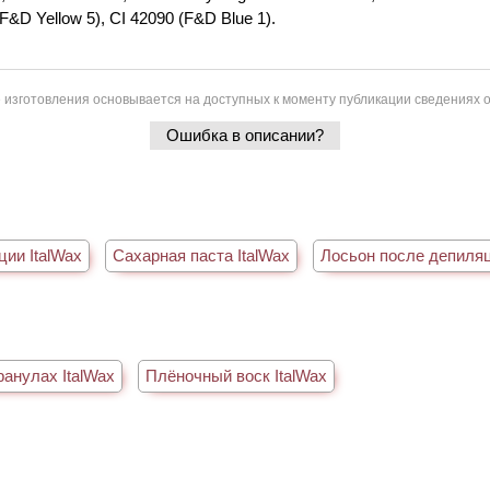
F&D Yellow 5), CI 42090 (F&D Blue 1).
 изготовления основывается на доступных к моменту публикации сведениях о
Ошибка в описании?
ии ItalWax
Сахарная паста ItalWax
Лосьон после депиляц
ранулах ItalWax
Плёночный воск ItalWax