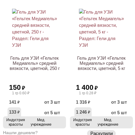
ХИТ
Гель для УЗИ «Гельтек
Гель для УЗИ «Гельтек
Медиагель» средней
Медиагель» средней
вязкости, цветной, 250 г
вязкости, цветной, 5 кг
150
1 400
₽
₽
1 гр 0.60 ₽
1 гр 0.28 ₽
141
от 3 шт
1 316
от 3 шт
₽
₽
133
1 246
от 5 шт
от 5 шт
₽
₽
Индустрия
Мед.
Индустрия
Мед.
красоты
учреждение
красоты
учреждение
Нашли дешевле?
Раскупили