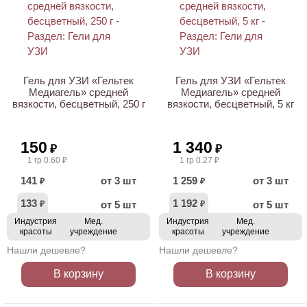
ХИТ
ХИТ
Гель для УЗИ «Гельтек
Гель для УЗИ «Гельтек
Медиагель» средней
Медиагель» средней
вязкости, бесцветный, 250 г
вязкости, бесцветный, 5 кг
150
1 340
₽
₽
1 гр 0.60 ₽
1 гр 0.27 ₽
141
от 3 шт
1 259
от 3 шт
₽
₽
133
1 192
от 5 шт
от 5 шт
₽
₽
Индустрия
Мед.
Индустрия
Мед.
красоты
учреждение
красоты
учреждение
Нашли дешевле?
Нашли дешевле?
В корзину
В корзину