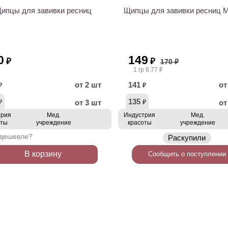
ипцы для завивки ресниц
Щипцы для завивки ресниц M
0
149
₽
₽
170 ₽
1 гр 6.77 ₽
от 2 шт
141
от
₽
₽
135
от 3 шт
от
₽
₽
трия
Мед.
Индустрия
Мед.
оты
учреждение
красоты
учреждение
дешевле?
Раскупили
В корзину
Сообщить о поступлении