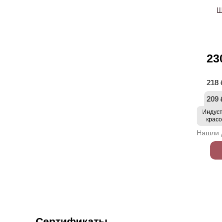
Щ
23
218
209
Индус
крас
Нашли 
Сертификаты