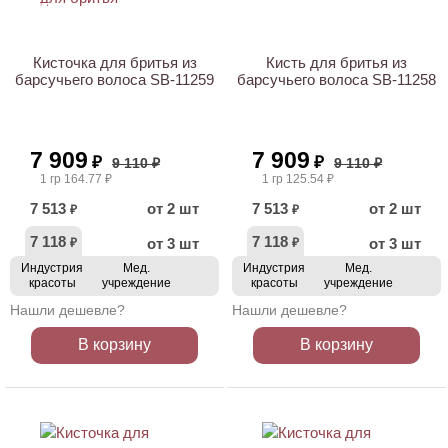
АКЦИЯ
АКЦИЯ
Кисточка для бритья из
Кисть для бритья из
барсучьего волоса SB-11259
барсучьего волоса SB-11258
7 909
7 909
₽
₽
9 110 ₽
9 110 ₽
1 гр 164.77 ₽
1 гр 125.54 ₽
7 513
от 2 шт
7 513
от 2 шт
₽
₽
7 118
7 118
от 3 шт
от 3 шт
₽
₽
Индустрия
Мед.
Индустрия
Мед.
красоты
учреждение
красоты
учреждение
Нашли дешевле?
Нашли дешевле?
В корзину
В корзину