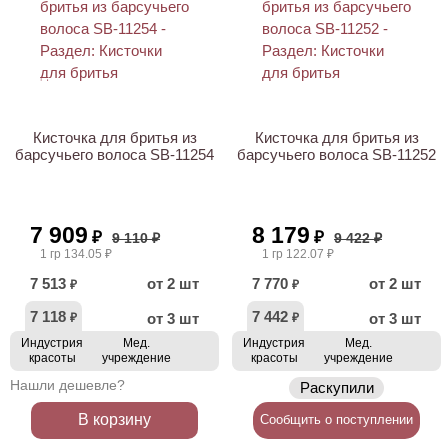
ХИТ
АКЦИЯ
Кисточка для бритья из
Кисточка для бритья из
барсучьего волоса SB-11254
барсучьего волоса SB-11252
7 909
8 179
₽
₽
9 110 ₽
9 422 ₽
1 гр 134.05 ₽
1 гр 122.07 ₽
7 513
от 2 шт
7 770
от 2 шт
₽
₽
7 118
7 442
от 3 шт
от 3 шт
₽
₽
Индустрия
Мед.
Индустрия
Мед.
красоты
учреждение
красоты
учреждение
Нашли дешевле?
Раскупили
В корзину
Сообщить о поступлении