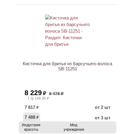
Кисточка для бритья из барсучьего волоса
SB-11251
8 229
₽
9 478 ₽
1 гр 146.95 ₽
7 817
от 2 шт
₽
7 488
от 3 шт
₽
Индустрия
Мед.
красоты
учреждение