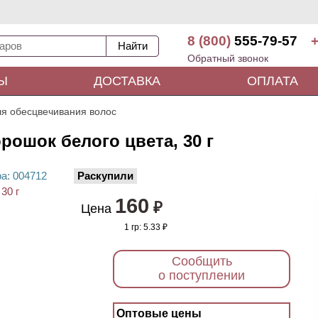
8 (800)
555-79-57
+
Обратный звонок
Ы
ДОСТАВКА
ОПЛАТА
ля обесцвечивания волос
ошок белого цвета, 30 г
ра
: 00
4712
Раскупили
160
₽
Цена
1 гр:
5.33 ₽
Сообщить
о поступлении
Оптовые цены