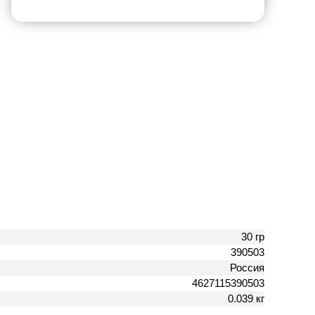
30 гр
390503
Россия
4627115390503
0.039 кг