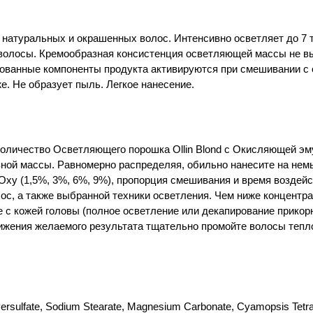
натуральных и окрашенных волос. Интенсивно осветляет до 7 то
 волосы. Кремообразная консистенция осветляющей массы не вы
ованные компоненты продукта активируются при смешивании с о
е. Не образует пыль. Легкое нанесение.
личество Осветляющего порошка Ollin Blond с Окисляющей эмул
ой массы. Равномерно распределяя, обильно нанесите на немы
xy (1,5%, 3%, 6%, 9%), пропорция смешивания и время воздейс
лос, а также выбранной техники осветления. Чем ниже концентр
 с кожей головы (полное осветление или декапирование прикорн
жения желаемого результата тщательно промойте волосы тепл
ersulfate, Sodium Stearate, Magnesium Carbonate, Cyamopsis Tetra