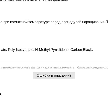
аса при комнатной температуре перед процедурой наращивания. 
ate, Poly Isocyanate, N-Methyl Pyrrolidone, Carbon Black.
 изготовления основывается на доступных к моменту публикации сведениях о
Ошибка в описании?
в