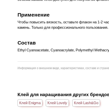
Применение
Чтобы повысить вязкость, оставьте флакон на 1-2 ч
камень. Только для профессионального пользования.
Состав
Ethyl Cyanoacetate, Cyanoacrylate, Polymethyl Methacryl
Информация о внешнем виде, характеристиках, составе и стране
Клей для наращивания других брендо
Клей Enigma
Клей Lovely
Клей Lash&Go