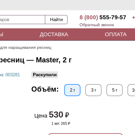
8 (800)
555-79-57
+
Обратный звонок
Ы
ДОСТАВКА
ОПЛАТА
 для наращивания ресниц
есниц — Master, 2 г
ра
: 00
3281
Раскупили
Объём:
2 г
3 г
5 г
1
530
₽
Цена
1 мл:
265 ₽