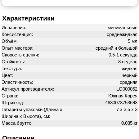
Характеристики
Испарения:
минимальные
Консистенция:
среднежидкая
Объём:
5 мл
Опыт мастера:
средний и большой
Скорость сцепки:
0,5-1 секунда
Стойкость:
8 недель
Текстура:
жидкая
Цвет:
чёрный
Эластичность:
средняя
Артикул производителя:
LG000052
Страна:
Южная Корея
Штрихкод:
4630073753693
Габариты упаковки (Длина х
7 х 3.5 х 3
Ширина х Высота), см:
Масса брутто:
0.035 кг
Описание