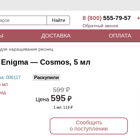
8 (800)
555-79-57
+
Обратный звонок
Ы
ДОСТАВКА
ОПЛАТА
 для наращивания ресниц
 Enigma — Cosmos, 5 мл
ра
: 00
6117
Раскупили
599 ₽
595
₽
Цена
1 мл:
119 ₽
Сообщить
о поступлении