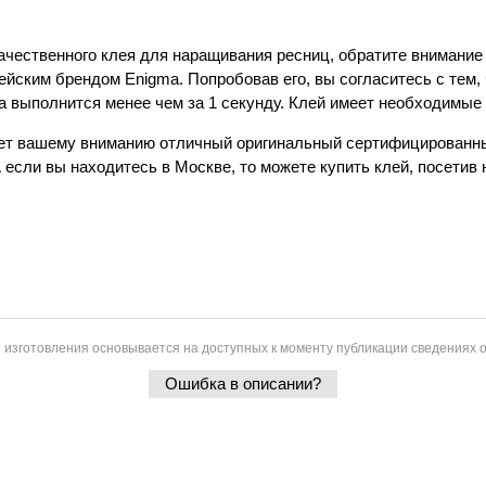
чественного клея для наращивания ресниц, обратите внимание 
йским брендом Enigma. Попробовав его, вы согласитесь с тем, 
ка выполнится менее чем за 1 секунду. Клей имеет необходимые
ает вашему вниманию отличный оригинальный сертифицированный 
 если вы находитесь в Москве, то можете купить клей, посетив 
 изготовления основывается на доступных к моменту публикации сведениях о
Ошибка в описании?