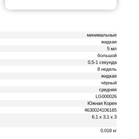
минимальные
жидкая
5 мл
большой
0,5-1 секунда
8 недель
жидкая
чёрный
средняя
LG000026
Южная Корея
4630024106165
6.1 х 3.1 х 3
0.018 кг