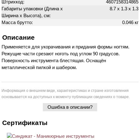
Штрихкод:
4607158314865
Габариты упаковки (Длина х
8.7 х 1.3 х 1.3
Ширина х Высота), см:
Масса брутто:
0.046 кг
Описание
Применяется для укорачивания и придания формы ногтям.
Режущие части срезают ноготь под углом 90 градусов.
Поверхность инструмента блестящая. Оснащён
металлической пилкой и шабером.
Информация о внешнем виде, характеристиках и стране изготовления
основывается на доступных к моменту публикации сведениях о товаре.
Ошибка в описании?
Сертификаты