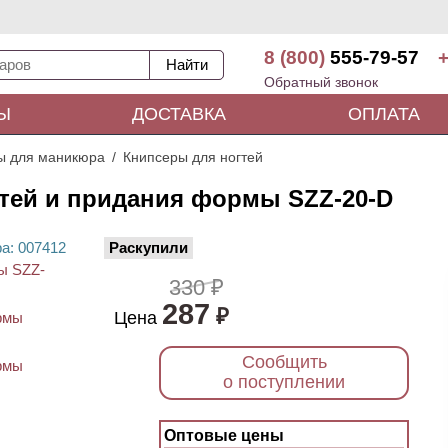
8 (800)
555-79-57
+
Обратный звонок
Ы
ДОСТАВКА
ОПЛАТА
ы для маникюра
Книпсеры для ногтей
гтей и придания формы SZZ-20-D
ра
: 00
7412
Раскупили
330 ₽
287
₽
Цена
Сообщить
о поступлении
Оптовые цены