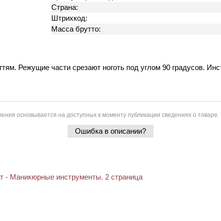
Страна:
Штрихкод:
Масса брутто:
тям. Режущие части срезают ноготь под углом 90 градусов. Инс
ения основывается на доступных к моменту публикации сведениях о товаре.
Ошибка в описании?