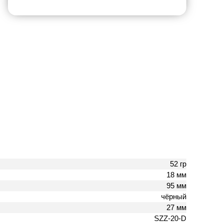
52 гр
18 мм
95 мм
чёрный
27 мм
SZZ-20-D