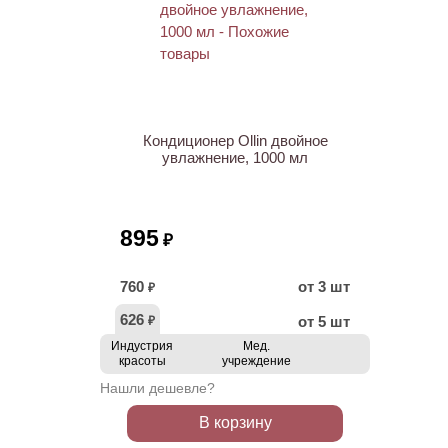
Кондиционер Ollin двойное
увлажнение, 1000 мл
895
₽
760
от 3 шт
₽
626
от 5 шт
₽
Индустрия
Мед.
красоты
учреждение
Нашли дешевле?
В корзину