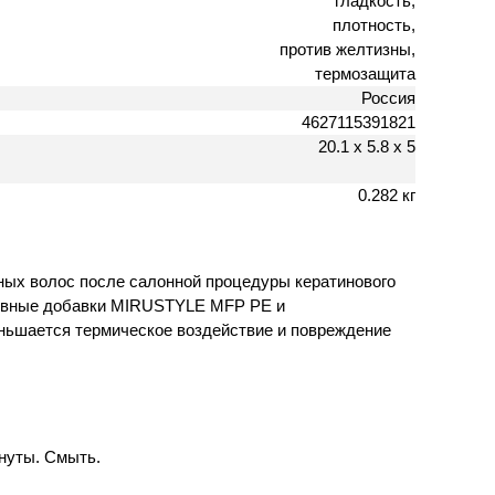
гладкость,
плотность,
против желтизны,
термозащита
Россия
4627115391821
20.1 х 5.8 х 5
0.282 кг
ных волос после салонной процедуры кератинового
ктивные добавки MIRUSTYLE MFP PE и
ньшается термическое воздействие и повреждение
инуты. Смыть.