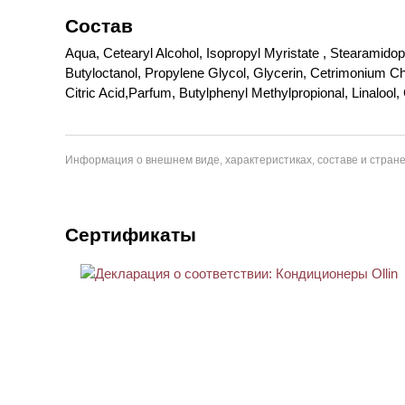
Состав
Aqua, Cetearyl Alcohol, Isopropyl Myristate , Stearami
Butyloctanol, Propylene Glycol, Glycerin, Cetrimonium C
Citric Acid,Parfum, Butylphenyl Methylpropional, Linalool
Информация о внешнем виде, характеристиках, составе и стране
Сертификаты