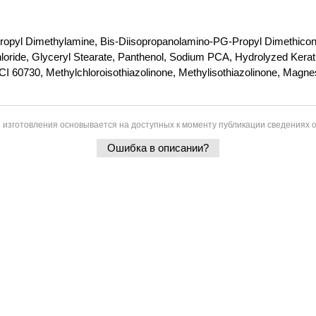
dopropyl Dimethylamine, Bis-Diisopropanolamino-PG-Propyl Dimethico
hloride, Glyceryl Stearate, Panthenol, Sodium PCA, Hydrolyzed Kera
, CI 60730, Methylchloroisothiazolinone, Methylisothiazolinone, Magn
 изготовления основывается на доступных к моменту публикации сведениях о
Ошибка в описании?