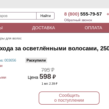
8 (800)
555-79-57
+
Обратный звонок
Ы
ДОСТАВКА
ОПЛАТА
ры для волос
хода за осветлёнными волосами, 25
ра
: 00
3656
Раскупили
795 ₽
598
₽
Цена
1 мл:
2.39 ₽
Сообщить
о поступлении