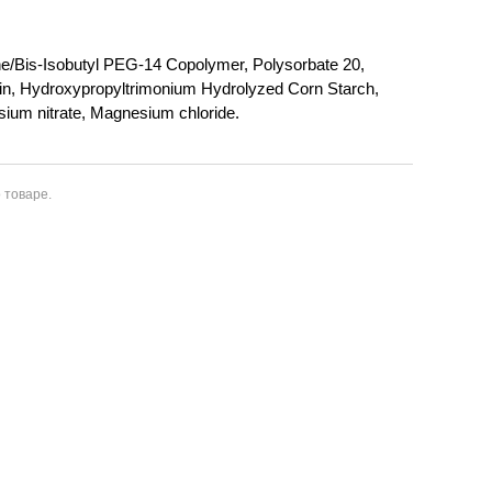
ne/Bis-Isobutyl PEG-14 Copolymer, Polysorbate 20,
tin, Hydroxypropyltrimonium Hydrolyzed Corn Starch,
esium nitrate, Magnesium chloride.
 товаре.