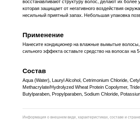
восстанавливают структуру волос, делают их более 
которая защищает от негативного воздействия окру
несильный приятный запах. Небольшая упаковка позв
Применение
Нанесите кондиционер на влажные вымытые волосы, р
сильного эффекта оставьте средство на волосах на 5
Состав
Aqua (Water), Lauryl Alcohol, Cetrimonium Chloride, Cety
Methacrylate/Hydrolyzed Wheat Protein Copolymer, Tridec
Butylparaben, Propylparaben, Sodium Chloride, Potassiu
Информация о внешнем виде, характеристиках, составе и стране