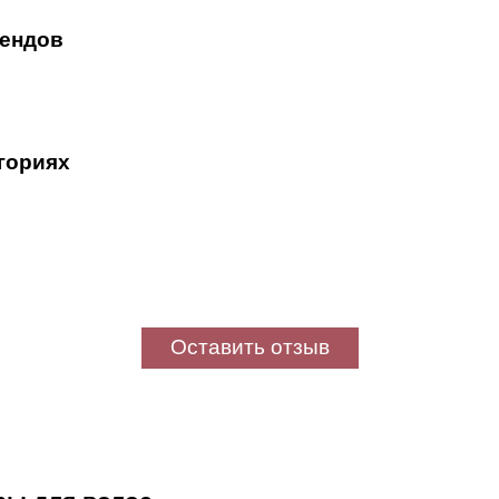
рендов
егориях
Оставить отзыв