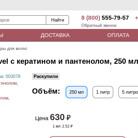
8 (800)
555-79-57
+
Обратный звонок
Ы
ДОСТАВКА
ОПЛАТА
ры для волос
el с кератином и пантенолом, 250 м
ра
: 00
3078
Раскупили
Объём:
250 мл
1 литр
5 литр
630
₽
Цена
1 мл:
2.52 ₽