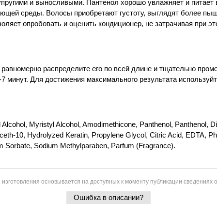
упругими и выносливыми. Пантенол хорошо увлажняет и питает 
жающей среды. Волосы приобретают густоту, выглядят более пы
оляет опробовать и оценить кондиционер, не затрачивая при э
авномерно распределите его по всей длине и тщательно промой
-7 минут. Для достижения максимального результата используйт
l Alcohol, Myristyl Alcohol, Amodimethicone, Panthenol, Panthenol,
eth-10, Hydrolyzed Keratin, Propylene Glycol, Citric Acid, EDTA, P
m Sorbate, Sodium Methylparaben, Parfum (Fragrance).
 изготовления основывается на доступных к моменту публикации сведениях о
Ошибка в описании?