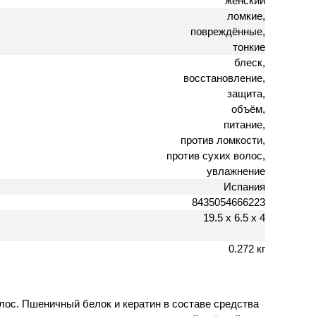
женский
ломкие,
повреждённые,
тонкие
блеск,
восстановление,
защита,
объём,
питание,
против ломкости,
против сухих волос,
увлажнение
Испания
8435054666223
19.5 х 6.5 х 4
0.272 кг
лос. Пшеничный белок и кератин в составе средства