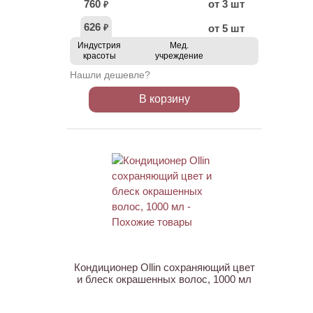
760
от 3 шт
₽
626
от 5 шт
₽
Индустрия
Мед.
красоты
учреждение
Нашли дешевле?
В корзину
ХИТ
Кондиционер Ollin сохраняющий цвет
и блеск окрашенных волос, 1000 мл