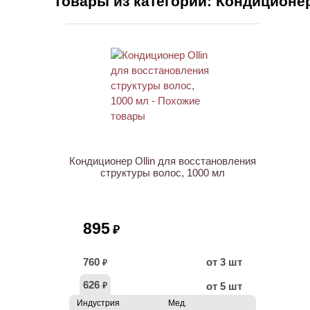
Товары из категории: Кондиционе
ХИТ
Кондиционер Ollin для восстановления
структуры волос, 1000 мл
895
₽
760
от 3 шт
₽
626
от 5 шт
₽
Индустрия
Мед.