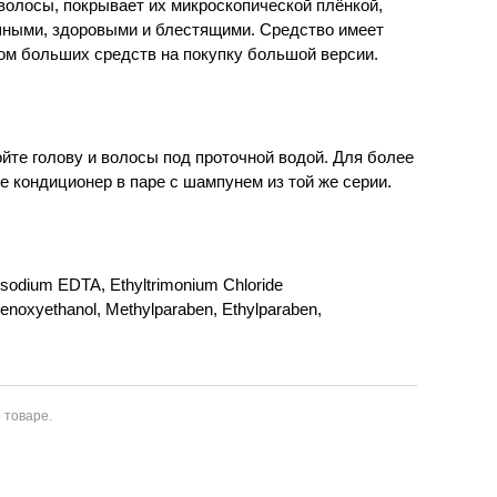
волосы, покрывает их микроскопической плёнкой,
шными, здоровыми и блестящими. Средство имеет
том больших средств на покупку большой версии.
те голову и волосы под проточной водой. Для более
е кондиционер в паре с шампунем из той же серии.
 Disodium EDTA, Ethyltrimonium Chloride
henoxyethanol, Methylparaben, Ethylparaben,
 товаре.