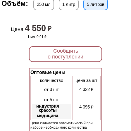
Объём:
250 мл
1 литр
5 литров
4 550
₽
Цена
1 мл:
0.91 ₽
Сообщить
о поступлении
Оптовые цены
количество
цена за шт
от 3 шт
4 322 ₽
от 5 шт
индустрия
4 095 ₽
красоты
медицина
Цена снижается автоматический при
наборе необходимого количества