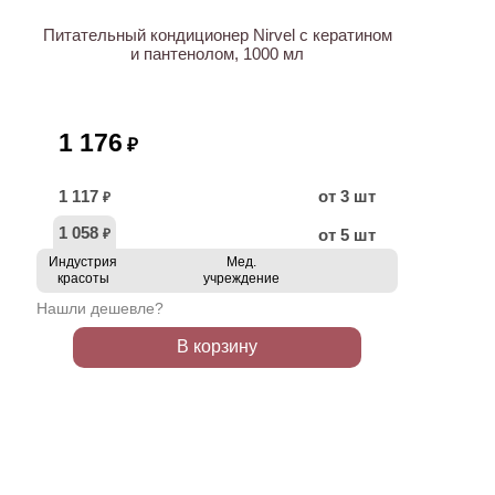
Питательный кондиционер Nirvel с кератином
и пантенолом, 1000 мл
1 176
₽
1 117
от 3 шт
₽
1 058
от 5 шт
₽
Индустрия
Мед.
красоты
учреждение
Нашли дешевле?
В корзину