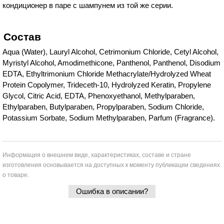
кондиционер в паре с шампунем из той же серии.
Состав
Aqua (Water), Lauryl Alcohol, Cetrimonium Chloride, Cetyl Alcohol,
Myristyl Alcohol, Amodimethicone, Panthenol, Panthenol, Disodium
EDTA, Ethyltrimonium Chloride Methacrylate/Hydrolyzed Wheat
Protein Copolymer, Trideceth-10, Hydrolyzed Keratin, Propylene
Glycol, Citric Acid, EDTA, Phenoxyethanol, Methylparaben,
Ethylparaben, Butylparaben, Propylparaben, Sodium Chloride,
Potassium Sorbate, Sodium Methylparaben, Parfum (Fragrance).
Информация о внешнем виде, характеристиках, составе и стране
изготовления основывается на доступных к моменту публикации сведениях
о товаре.
Ошибка в описании?