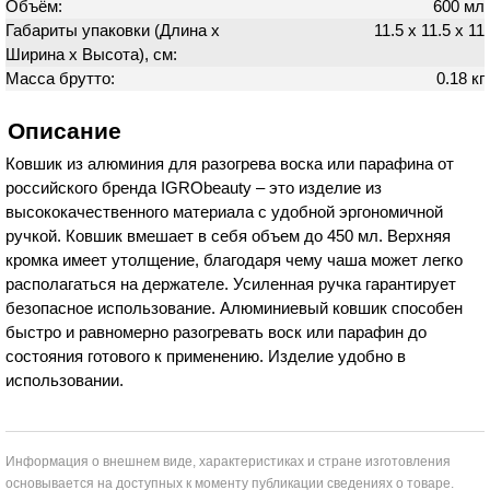
Объём:
600 мл
Габариты упаковки (Длина х
11.5 х 11.5 х 11
Ширина х Высота), см:
Масса брутто:
0.18 кг
Описание
Ковшик из алюминия для разогрева воска или парафина от
российского бренда IGRObeauty – это изделие из
высококачественного материала с удобной эргономичной
ручкой. Ковшик вмешает в себя объем до 450 мл. Верхняя
кромка имеет утолщение, благодаря чему чаша может легко
располагаться на держателе. Усиленная ручка гарантирует
безопасное использование. Алюминиевый ковшик способен
быстро и равномерно разогревать воск или парафин до
состояния готового к применению. Изделие удобно в
использовании.
Информация о внешнем виде, характеристиках и стране изготовления
основывается на доступных к моменту публикации сведениях о товаре.