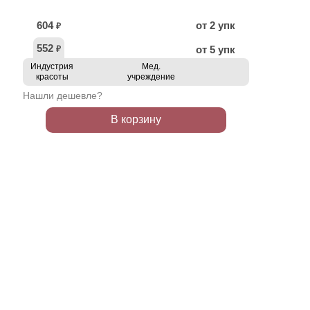
604
от 2 упк
₽
552
от 5 упк
₽
Индустрия
Мед.
красоты
учреждение
Нашли дешевле?
В корзину