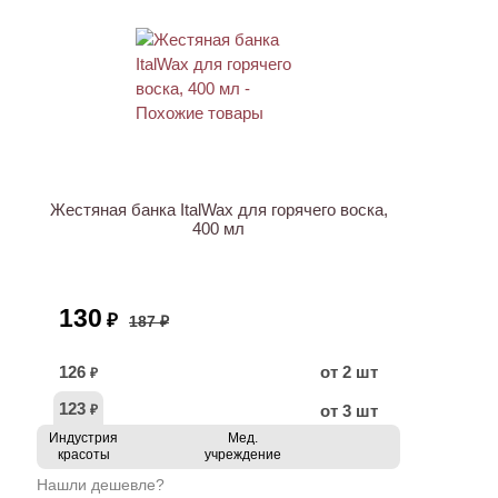
ХИТ
АКЦИЯ
Жестяная банка ItalWax для горячего воска,
400 мл
130
₽
187 ₽
126
от 2 шт
₽
123
от 3 шт
₽
Индустрия
Мед.
красоты
учреждение
Нашли дешевле?