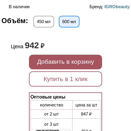
В наличии
Бренд:
IGRObeauty
Объём:
450 мл
600 мл
942
₽
Цена
Добавить в корзину
Купить в 1 клик
Оптовые цены
количество
цена за шт
от 2 шт
847 ₽
от 3 шт
индустрия