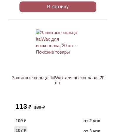
В корзину
ХИТ
АКЦИЯ
Защитные кольца ItalWax для воскоплава, 20
шт
113
₽
139 ₽
109
от 2 упк
₽
107
от 3 упк
₽