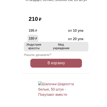
210
₽
195
от 10 упк
₽
180
от 20 упк
₽
Индустрия
Мед.
красоты
учреждение
Нашли дешевле?
В корзину
ХИТ