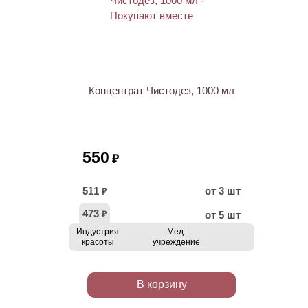
Концентрат Чистодез, 1000 мл
550
₽
511
от 3 шт
₽
473
от 5 шт
₽
Индустрия
Мед.
красоты
учреждение
В корзину