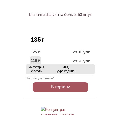
Шапочки Шарлотта белые, 50 штук
135
₽
125
от 10 упк
₽
116
от 20 упк
₽
Индустрия
Мед.
красоты
учреждение
Нашли дешевле?
В корзину