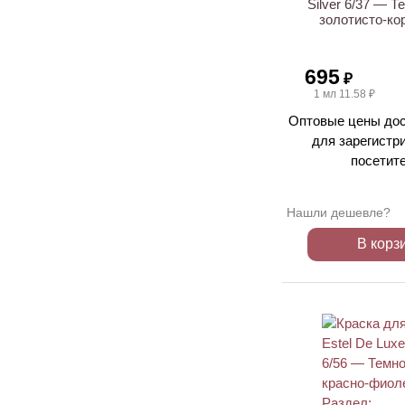
Silver 6/37 — 
золотисто-ко
695
₽
1 мл 11.58 ₽
Оптовые цены дос
для зарегистр
посетит
Нашли дешевле?
В корз