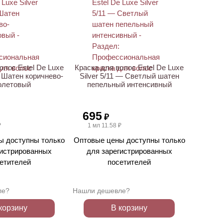
олос Estel De Luxe
Краска для волос Estel De Luxe
— Шатен коричнево-
Silver 5/11 — Светлый шатен
олетовый
пепельный интенсивный
695
₽
₽
1 мл 11.58 ₽
ы доступны только
Оптовые цены доступны только
гистрированных
для зарегистрированных
етителей
посетителей
ле?
Нашли дешевле?
корзину
В корзину