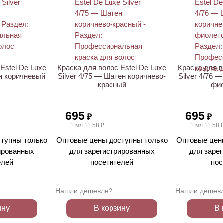
Estel De Luxe
Краска для волос Estel De Luxe
Краска для в
ен коричневый
Silver 4/75 — Шатен коричнево-
Silver 4/76 
красный
фи
695
695
₽
₽
1 мл 11.58 ₽
1 мл 11.58 
тупны только
Оптовые цены доступны только
Оптовые цен
ированных
для зарегистрированных
для заре
елей
посетителей
пос
Нашли дешевле?
Нашли дешев
ину
В корзину
В 