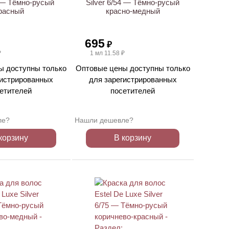
5 — Тёмно-русый
Silver 6/54 — Тёмно-русый
расный
красно-медный
695
₽
₽
1 мл 11.58 ₽
ы доступны только
Оптовые цены доступны только
гистрированных
для зарегистрированных
етителей
посетителей
ле?
Нашли дешевле?
корзину
В корзину