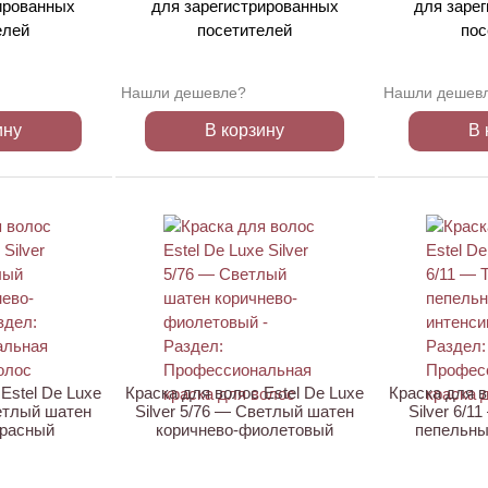
ированных
для зарегистрированных
для заре
елей
посетителей
пос
Нашли дешевле?
Нашли дешев
ину
В корзину
В 
Estel De Luxe
Краска для волос Estel De Luxe
Краска для в
ветлый шатен
Silver 5/76 — Светлый шатен
Silver 6/
красный
коричнево-фиолетовый
пепельны