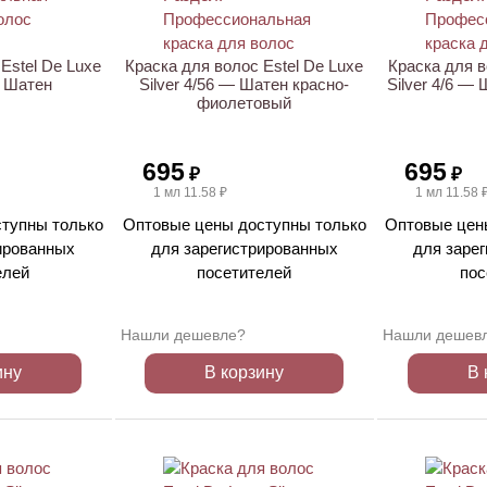
Estel De Luxe
Краска для волос Estel De Luxe
Краска для в
— Шатен
Silver 4/56 — Шатен красно-
Silver 4/6 —
фиолетовый
695
695
₽
₽
1 мл 11.58 ₽
1 мл 11.58 
тупны только
Оптовые цены доступны только
Оптовые цен
ированных
для зарегистрированных
для заре
елей
посетителей
пос
Нашли дешевле?
Нашли дешев
ину
В корзину
В 