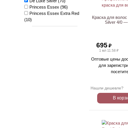
De Luxe Silver
(70)
Princess Essex
(96)
Princess Essex Extra Red
Краска для волос 
(10)
Silver 4/0 
695
₽
1 мл 11.58 ₽
Оптовые цены дос
для зарегистр
посетит
Нашли дешевле?
В корз