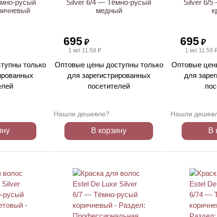
Темно-русый
Silver 6/4 — Тёмно-русый
Silver 6/
ричневый
медный
к
695
695
₽
₽
1 мл 11.58 ₽
1 мл 11.58 
тупны только
Оптовые цены доступны только
Оптовые цен
ированных
для зарегистрированных
для заре
елей
посетителей
пос
Нашли дешевле?
Нашли дешев
ину
В корзину
В 
ХИТ