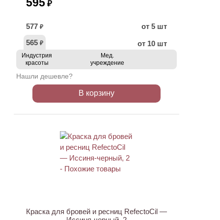
595
₽
577
от 5 шт
₽
565
от 10 шт
₽
Индустрия
Мед.
красоты
учреждение
Нашли дешевле?
В корзину
ХИТ
Краска для бровей и ресниц RefectoCil —
Иссиня-черный, 2