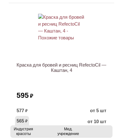
ХИТ
Краска для бровей и ресниц RefectoCil —
Каштан, 4
595
₽
577
от 5 шт
₽
565
от 10 шт
₽
Индустрия
Мед.
красоты
учреждение