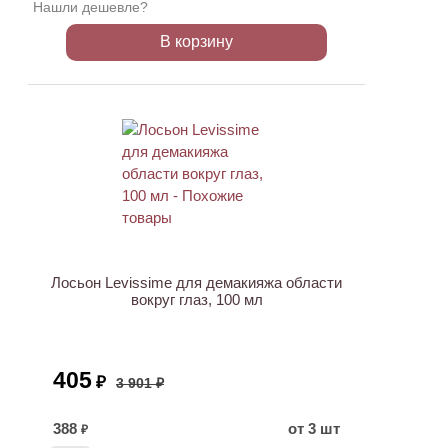
Нашли дешевле?
В корзину
АКЦИЯ
Лосьон Levissime для демакияжа области
вокруг глаз, 100 мл
405
₽
3 901 ₽
388
от 3 шт
₽