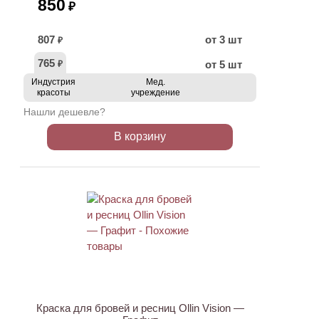
850
₽
807
от 3 шт
₽
765
от 5 шт
₽
Индустрия
Мед.
красоты
учреждение
Нашли дешевле?
В корзину
АКЦИЯ
Краска для бровей и ресниц Ollin Vision —