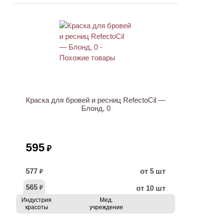
Краска для бровей и ресниц RefectoCil —
Блонд, 0
595
₽
577
от 5 шт
₽
565
от 10 шт
₽
Индустрия
Мед.
красоты
учреждение