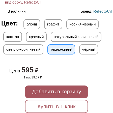
В наличии
Бренд:
RefectoCil
Цвет:
блонд
графит
иссиня-чёрный
каштан
красный
натуральный коричневый
светло-коричневый
темно-синий
чёрный
595
₽
Цена
1 мл:
39.67 ₽
Добавить в корзину
Купить в 1 клик