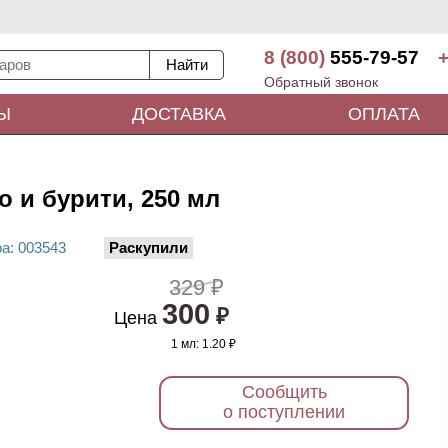
8 (800)
555-79-57
+
Обратный звонок
Ы
ДОСТАВКА
ОПЛАТА
о и бурити, 250 мл
ра
: 00
3543
Раскупили
329 ₽
300
₽
Цена
1 мл:
1.20 ₽
Сообщить
о поступлении