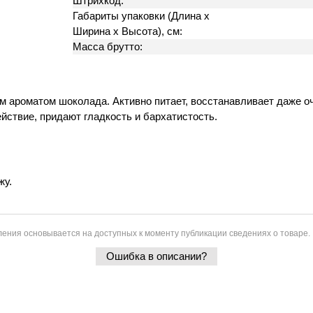
Штрихкод:
Габариты упаковки (Длина х
Ширина х Высота), см:
Масса брутто:
м ароматом шоколада. Активно питает, восстанавливает даже
ствие, придают гладкость и бархатистость.
жу.
ения основывается на доступных к моменту публикации сведениях о товаре.
Ошибка в описании?