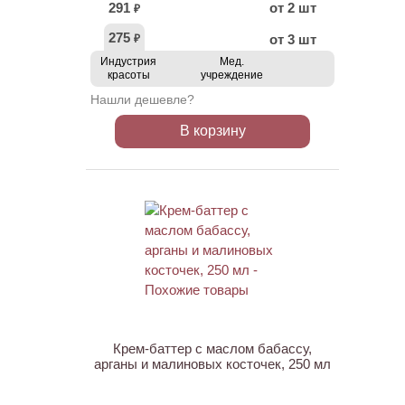
291
от 2 шт
₽
275
от 3 шт
₽
Индустрия
Мед.
красоты
учреждение
Нашли дешевле?
В корзину
Крем-баттер с маслом бабассу,
арганы и малиновых косточек, 250 мл