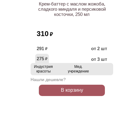
Крем-баттер с маслом жожоба,
сладкого миндаля и персиковой
косточки, 250 мл
310
₽
291
от 2 шт
₽
275
от 3 шт
₽
Индустрия
Мед.
красоты
учреждение
Нашли дешевле?
В корзину