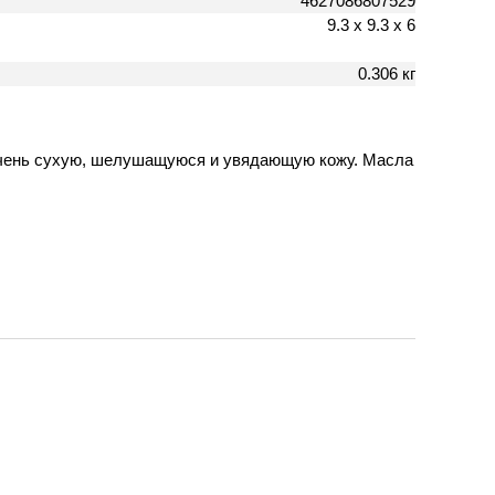
4627086807529
9.3 х 9.3 х 6
0.306 кг
 очень сухую, шелушащуюся и увядающую кожу. Масла