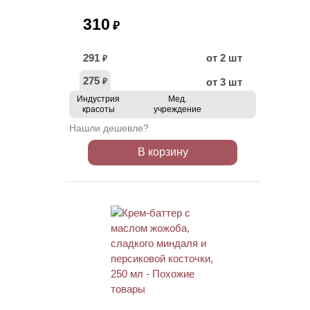
310
₽
291
от 2 шт
₽
275
от 3 шт
₽
Индустрия
Мед.
красоты
учреждение
Нашли дешевле?
В корзину
ХИТ