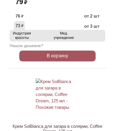
79
₽
76
от 2 шт
₽
73
от 3 шт
₽
Индустрия
Мед.
красоты
учреждение
Нашли дешевле?
В корзину
Крем SolBianca для загара в солярии, Coffee