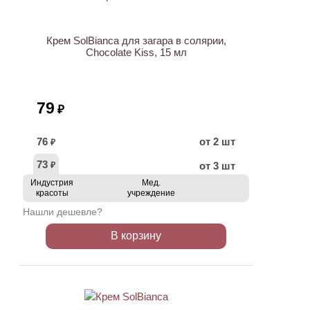
Крем SolBianca для загара в солярии,
Chocolate Kiss, 15 мл
79
₽
76
от 2 шт
₽
73
от 3 шт
₽
Индустрия
Мед.
красоты
учреждение
Нашли дешевле?
В корзину