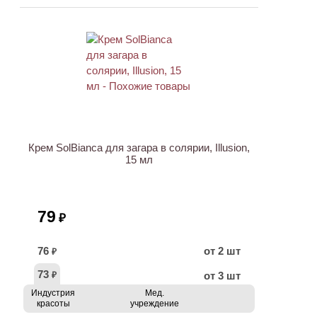
ХИТ
Крем SolBianca для загара в солярии, Illusion,
15 мл
79
₽
76
от 2 шт
₽
73
от 3 шт
₽
Индустрия
Мед.
красоты
учреждение