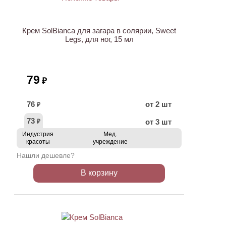
Крем SolBianca для загара в солярии, Sweet
Legs, для ног, 15 мл
79
₽
76
от 2 шт
₽
73
от 3 шт
₽
Индустрия
Мед.
красоты
учреждение
Нашли дешевле?
В корзину