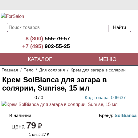
8 (800)
555-79-57
+7 (495)
902-55-25
КАТАЛОГ
МЕНЮ
Главная
Тело
Для солярия
Крем для загара в солярии
Крем SolBianca для загара в
солярии, Sunrise, 15 мл
0
/
0
Код
товара
: 00
6637
В наличии
Бренд:
SolBianca
79
₽
Цена
1 мл:
5.27 ₽