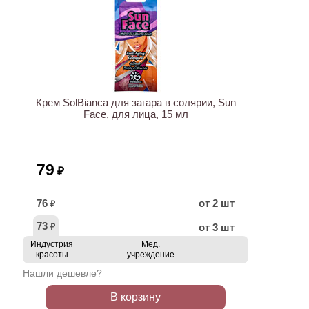
Крем SolBianca для загара в солярии, Sun
Face, для лица, 15 мл
79
₽
76
от 2 шт
₽
73
от 3 шт
₽
Индустрия
Мед.
красоты
учреждение
Нашли дешевле?
В корзину