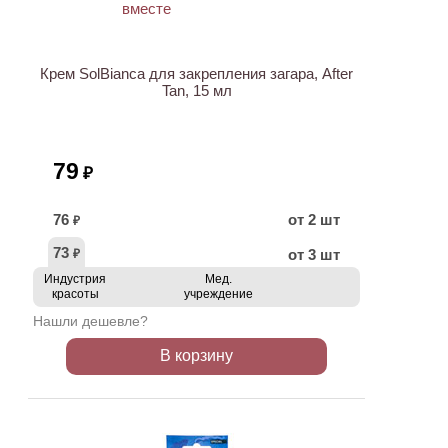
Крем SolBianca для закрепления загара, After
Tan, 15 мл
79
₽
76
от 2 шт
₽
73
от 3 шт
₽
Индустрия
Мед.
красоты
учреждение
Нашли дешевле?
В корзину