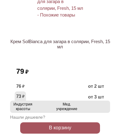
Крем SolBianca для загара в солярии, Fresh, 15
мл
79
₽
76
от 2 шт
₽
73
от 3 шт
₽
Индустрия
Мед.
красоты
учреждение
Нашли дешевле?
В корзину