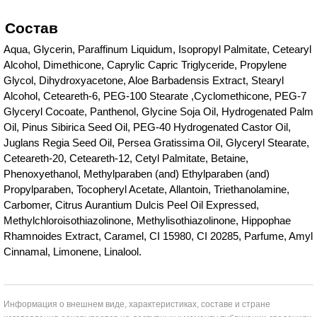
Состав
Aqua, Glycerin, Paraffinum Liquidum, Isopropyl Palmitate, Cetearyl
Alcohol, Dimethicone, Caprylic Capric Triglyceride, Propylene
Glycol, Dihydroxyacetone, Aloe Barbadensis Extract, Stearyl
Alcohol, Ceteareth-6, PEG-100 Stearate ,Cyclomethicone, PEG-7
Glyceryl Cocoate, Panthenol, Glycine Soja Oil, Hydrogenated Palm
Oil, Pinus Sibirica Seed Oil, PEG-40 Hydrogenated Castor Oil,
Juglans Regia Seed Oil, Persea Gratissima Oil, Glyceryl Stearate,
Ceteareth-20, Ceteareth-12, Cetyl Palmitate, Betaine,
Phenoxyethanol, Methylparaben (and) Ethylparaben (and)
Propylparaben, Tocopheryl Acetate, Allantoin, Triethanolamine,
Carbomer, Citrus Aurantium Dulcis Peel Oil Expressed,
Methylchloroisothiazolinone, Methylisothiazolinone, Hippophae
Rhamnoides Extract, Caramel, CI 15980, CI 20285, Parfume, Amyl
Cinnamal, Limonene, Linalool.
Информация о внешнем виде, характеристиках, составе и стране