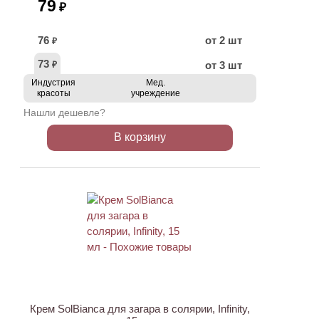
79
₽
76
от 2 шт
₽
73
от 3 шт
₽
Индустрия
Мед.
красоты
учреждение
Нашли дешевле?
В корзину
ХИТ
Крем SolBianca для загара в солярии, Infinity,