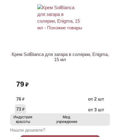
ХИТ
Крем SolBianca для загара в солярии, Enigma,
15 мл
79
₽
76
от 2 шт
₽
73
от 3 шт
₽
Индустрия
Мед.
красоты
учреждение
Нашли дешевле?