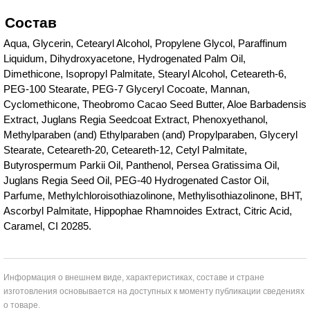
Состав
Aqua, Glycerin, Cetearyl Alcohol, Propylene Glycol, Paraffinum
Liquidum, Dihydroxyacetone, Hydrogenated Palm Oil,
Dimethicone, Isopropyl Palmitate, Stearyl Alcohol, Ceteareth-6,
PEG-100 Stearate, PEG-7 Glyceryl Cocoate, Mannan,
Cyclomethicone, Theobromo Cacao Seed Butter, Aloe Barbadensis
Extract, Juglans Regia Seedcoat Extract, Phenoxyethanol,
Methylparaben (and) Ethylparaben (and) Propylparaben, Glyceryl
Stearate, Ceteareth-20, Ceteareth-12, Cetyl Palmitate,
Butyrospermum Parkii Oil, Panthenol, Persea Gratissima Oil,
Juglans Regia Seed Oil, PEG-40 Hydrogenated Castor Oil,
Parfume, Methylchloroisothiazolinone, Methylisothiazolinone, BHT,
Ascorbyl Palmitate, Hippophae Rhamnoides Extract, Citric Acid,
Caramel, CI 20285.
Информация о внешнем виде, характеристиках, составе и стране
изготовления основывается на доступных к моменту публикации сведениях
о товаре.