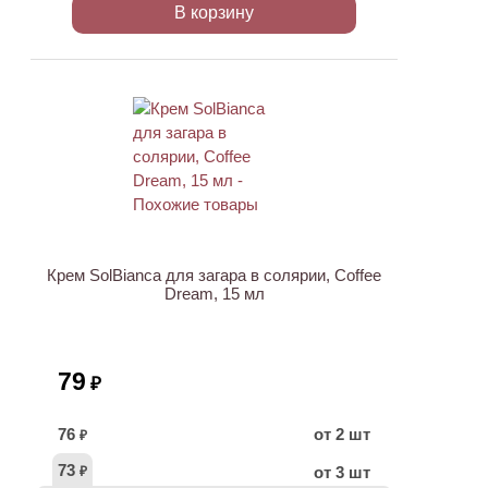
В корзину
ХИТ
Крем SolBianca для загара в солярии, Coffee
Dream, 15 мл
79
₽
76
от 2 шт
₽
73
от 3 шт
₽