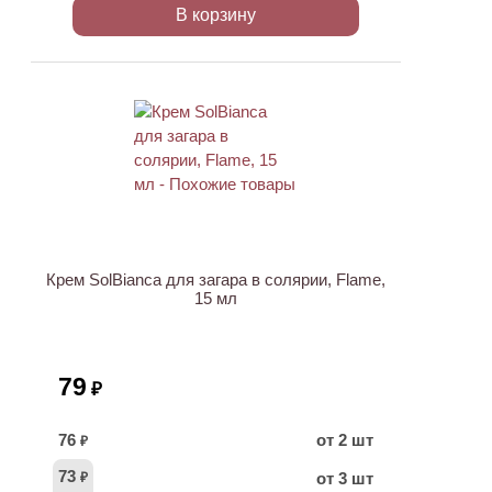
В корзину
ХИТ
Крем SolBianca для загара в солярии, Flame,
15 мл
79
₽
76
от 2 шт
₽
73
от 3 шт
₽