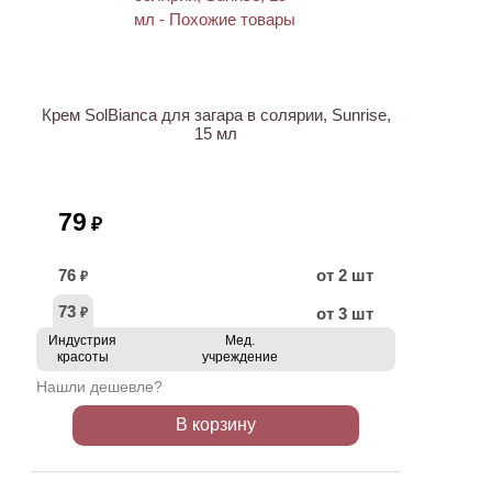
Крем SolBianca для загара в солярии, Sunrise,
15 мл
79
₽
76
от 2 шт
₽
73
от 3 шт
₽
Индустрия
Мед.
красоты
учреждение
Нашли дешевле?
В корзину