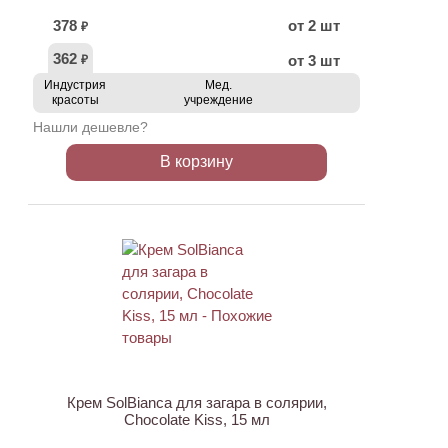
378
от 2 шт
₽
362
от 3 шт
₽
Индустрия
Мед.
красоты
учреждение
Нашли дешевле?
В корзину
ХИТ
Крем SolBianca для загара в солярии,
Chocolate Kiss, 15 мл