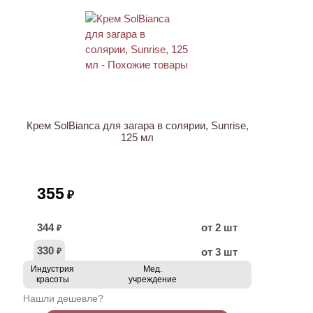
Крем SolBianca для загара в солярии, Sunrise,
125 мл
355
₽
344
от 2 шт
₽
330
от 3 шт
₽
Индустрия
Мед.
красоты
учреждение
Нашли дешевле?