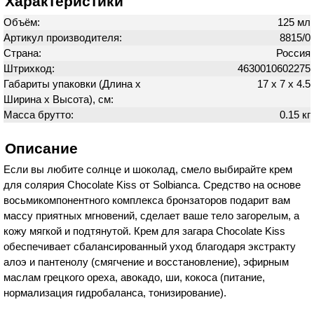
Характеристики
Объём:
125 мл
Артикул производителя:
8815/0
Страна:
Россия
Штрихкод:
4630010602275
Габариты упаковки (Длина х
17 х 7 х 4.5
Ширина х Высота), см:
Масса брутто:
0.15 кг
Описание
Если вы любите солнце и шоколад, смело выбирайте крем
для солярия Chocolate Kiss от Solbianca. Средство на основе
восьмикомпонентного комплекса бронзаторов подарит вам
массу приятных мгновений, сделает ваше тело загорелым, а
кожу мягкой и подтянутой. Крем для загара Chocolate Kiss
обеспечивает сбалансированный уход благодаря экстракту
алоэ и пантенолу (смягчение и восстановление), эфирным
маслам грецкого ореха, авокадо, ши, кокоса (питание,
нормализация гидробаланса, тонизирование).