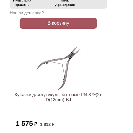
Индустрия
Мед.
красоты
учреждение
Нашли дешевле?
В корзину
ХИТ
АКЦИЯ
Кусачки для кутикулы матовые PN-379(2)-
D(12mm)-BJ
1 575
₽
1 812 ₽