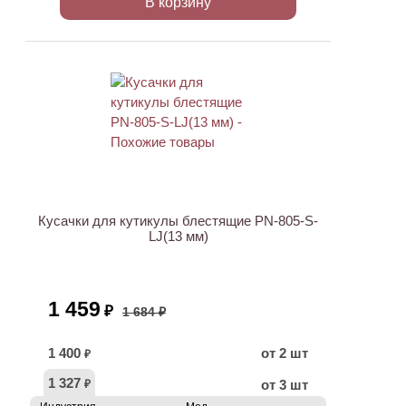
В корзину
ХИТ
АКЦИЯ
Кусачки для кутикулы блестящие PN-805-S-
LJ(13 мм)
1 459
₽
1 684 ₽
1 400
от 2 шт
₽
1 327
от 3 шт
₽