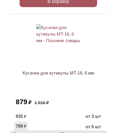
В корзину
АКЦИЯ
Кусачки для кутикулы MT-16, 6 мм
879
₽
1 016 ₽
835
от 3 шт
₽
799
от 5 шт
₽