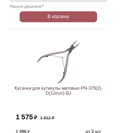
Нашли дешевле?
В корзину
ХИТ
АКЦИЯ
Кусачки для кутикулы матовые PN-379(2)-
D(12mm)-BJ
1 575
₽
1 812 ₽
1 496
от 2 шт
₽