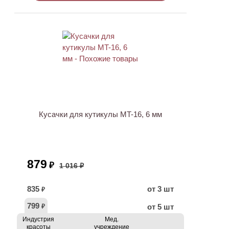
АКЦИЯ
Кусачки для кутикулы MT-16, 6 мм
879
₽
1 016 ₽
835
от 3 шт
₽
799
от 5 шт
₽
Индустрия
Мед.
красоты
учреждение