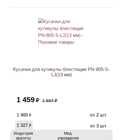
ХИТ
АКЦИЯ
Кусачки для кутикулы блестящие PN-805-S-
LJ(13 мм)
1 459
₽
1 684 ₽
1 400
от 2 шт
₽
1 327
от 3 шт
₽
Индустрия
Мед.
красоты
учреждение