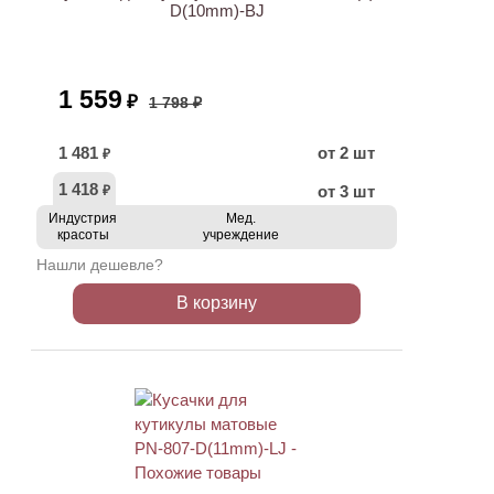
D(10mm)-BJ
1 559
₽
1 798 ₽
1 481
от 2 шт
₽
1 418
от 3 шт
₽
Индустрия
Мед.
красоты
учреждение
Нашли дешевле?
В корзину