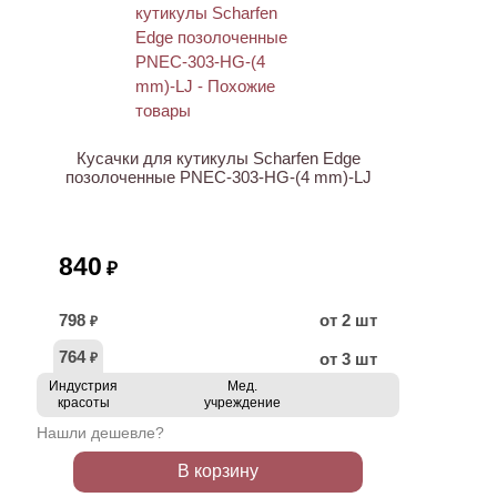
ХИТ
Кусачки для кутикулы Scharfen Edge
позолоченные PNEC-303-HG-(4 mm)-LJ
840
₽
798
от 2 шт
₽
764
от 3 шт
₽
Индустрия
Мед.
красоты
учреждение
Нашли дешевле?
В корзину