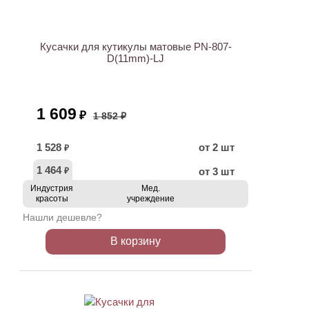
АКЦИЯ
Кусачки для кутикулы матовые PN-807-
D(11mm)-LJ
1 609
₽
1 852 ₽
1 528
от 2 шт
₽
1 464
от 3 шт
₽
Индустрия
Мед.
красоты
учреждение
Нашли дешевле?
В корзину