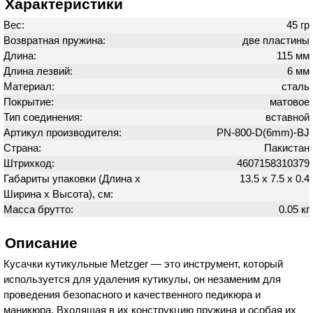
Характеристики
Вес:
45 гр
Возвратная пружина:
две пластины
Длина:
115 мм
Длина лезвий:
6 мм
Материал:
сталь
Покрытие:
матовое
Тип соединения:
вставной
Артикул производителя:
PN-800-D(6mm)-BJ
Страна:
Пакистан
Штрихкод:
4607158310379
Габариты упаковки (Длина х
13.5 х 7.5 х 0.4
Ширина х Высота), см:
Масса брутто:
0.05 кг
Описание
Кусачки кутикульные Metzger — это инструмент, который
используется для удаления кутикулы, он незаменим для
проведения безопасного и качественного педикюра и
маникюра. Входящая в их конструкцию пружина и особая их