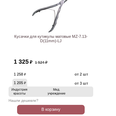
АКЦИЯ
Кусачки для кутикулы матовые MZ-7.13-
D(11mm)-LJ
1 325
₽
1 524 ₽
1 258
от 2 шт
₽
1 205
от 3 шт
₽
Индустрия
Мед.
красоты
учреждение
Нашли дешевле?
В корзину