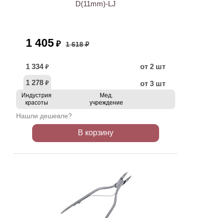
D(11mm)-LJ
1 405
₽
1 618 ₽
1 334
от 2 шт
₽
1 278
от 3 шт
₽
Индустрия
Мед.
красоты
учреждение
Нашли дешевле?
В корзину