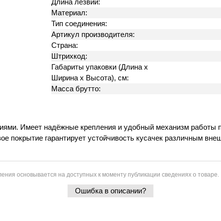
Длина лезвий:
Материал:
Тип соединения:
Артикул производителя:
Страна:
Штрихкод:
Габариты упаковки (Длина х
Ширина х Высота), см:
Масса брутто:
иями. Имеет надёжные крепления и удобный механизм работы п
вое покрытие гарантирует устойчивость кусачек различным вне
ения основывается на доступных к моменту публикации сведениях о товаре.
Ошибка в описании?