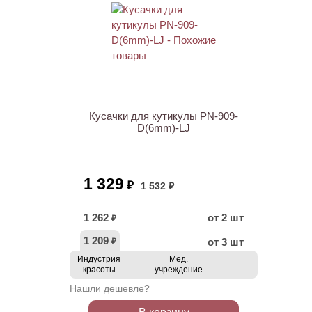
АКЦИЯ
Кусачки для кутикулы PN-909-
D(6mm)-LJ
1 329
₽
1 532 ₽
1 262
от 2 шт
₽
1 209
от 3 шт
₽
Индустрия
Мед.
красоты
учреждение
Нашли дешевле?