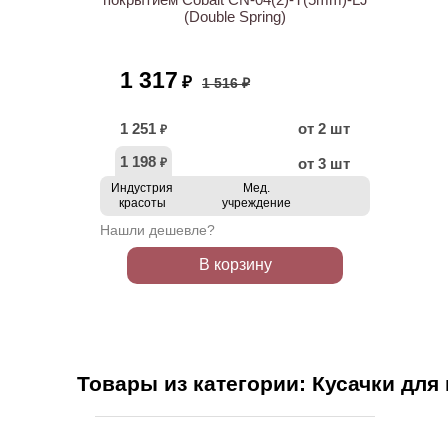
(Double Spring)
1 317
₽
1 516 ₽
1 251
от 2 шт
₽
1 198
от 3 шт
₽
Индустрия
Мед.
красоты
учреждение
Нашли дешевле?
В корзину
Товары из категории: Кусачки для