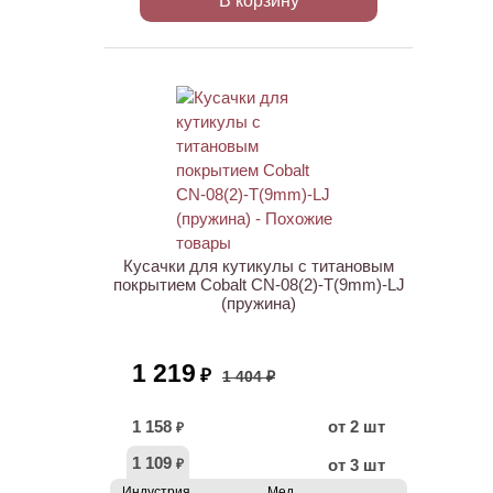
В корзину
АКЦИЯ
Кусачки для кутикулы с титановым
покрытием Cobalt CN-08(2)-T(9mm)-LJ
(пружина)
1 219
₽
1 404 ₽
1 158
от 2 шт
₽
1 109
от 3 шт
₽
Индустрия
Мед.