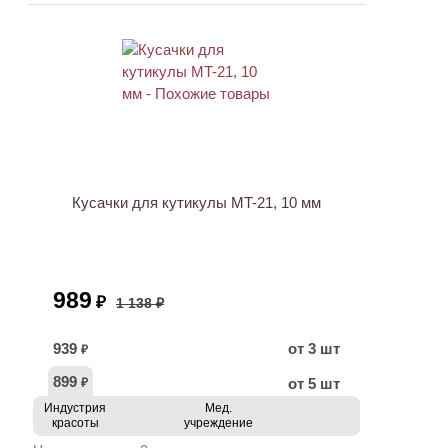
АКЦИЯ
Кусачки для кутикулы MT-21, 10 мм
989
₽
1 138 ₽
939
от 3 шт
₽
899
от 5 шт
₽
Индустрия
Мед.
красоты
учреждение