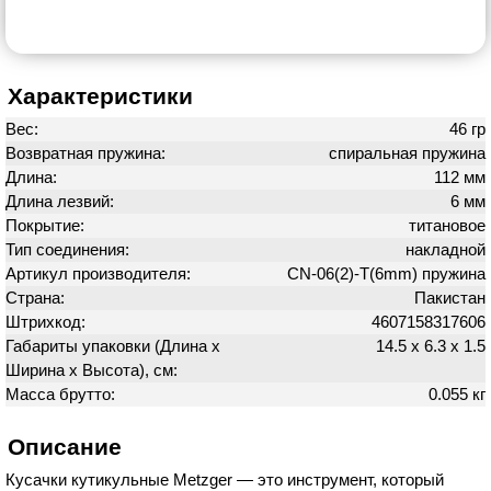
Характеристики
Вес:
46 гр
Возвратная пружина:
спиральная пружина
Длина:
112 мм
Длина лезвий:
6 мм
Покрытие:
титановое
Тип соединения:
накладной
Артикул производителя:
CN-06(2)-Т(6mm) пружина
Страна:
Пакистан
Штрихкод:
4607158317606
Габариты упаковки (Длина х
14.5 х 6.3 х 1.5
Ширина х Высота), см:
Масса брутто:
0.055 кг
Описание
Кусачки кутикульные Metzger — это инструмент, который