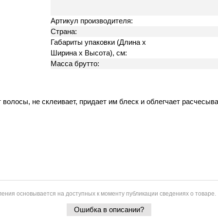
Артикул производителя:
Страна:
Габариты упаковки (Длина х
Ширина х Высота), см:
Масса брутто:
ует волосы, не склеивает, придает им блеск и облегчает расчесы
ения основывается на доступных к моменту публикации сведениях о товаре.
Ошибка в описании?