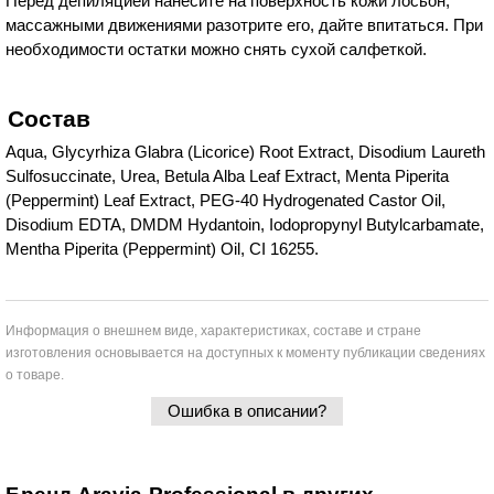
Перед депиляцией нанесите на поверхность кожи лосьон,
массажными движениями разотрите его, дайте впитаться. При
необходимости остатки можно снять сухой салфеткой.
Состав
Aqua, Glycyrhiza Glabra (Licorice) Root Extract, Disodium Laureth
Sulfosuccinate, Urea, Betula Alba Leaf Extract, Menta Piperita
(Peppermint) Leaf Extract, PEG-40 Hydrogenated Castor Oil,
Disodium EDTA, DMDM Hydantoin, Iodopropynyl Butylcarbamate,
Mentha Piperita (Peppermint) Oil, CI 16255.
Информация о внешнем виде, характеристиках, составе и стране
изготовления основывается на доступных к моменту публикации сведениях
о товаре.
Ошибка в описании?