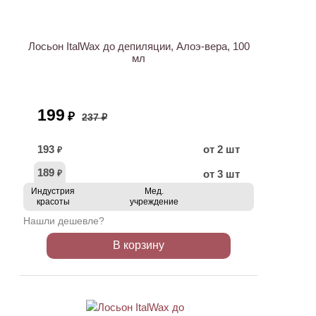
АКЦИЯ
Лосьон ItalWax до депиляции, Алоэ-вера, 100
мл
199
₽
237 ₽
193
от 2 шт
₽
189
от 3 шт
₽
Индустрия
Мед.
красоты
учреждение
Нашли дешевле?
В корзину