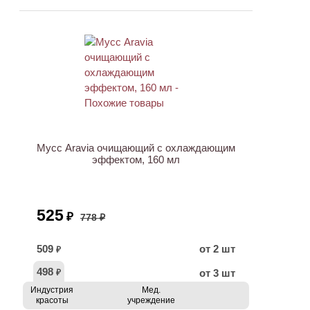
АКЦИЯ
Мусс Aravia очищающий с охлаждающим
эффектом, 160 мл
525
₽
778 ₽
509
от 2 шт
₽
498
от 3 шт
₽
Индустрия
Мед.
красоты
учреждение