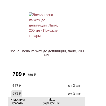
АКЦИЯ
Лосьон пена ItalWax до депиляции, Лайм, 200
мл
709
₽
759 ₽
687
от 2 шт
₽
673
от 3 шт
₽
Индустрия
Мед.
красоты
учреждение