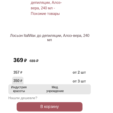
ХИТ
АКЦИЯ
Лосьон ItalWax до депиляции, Алоэ-вера, 240
мл
369
₽
489 ₽
357
от 2 шт
₽
350
от 3 шт
₽
Индустрия
Мед.
красоты
учреждение
Нашли дешевле?
В корзину