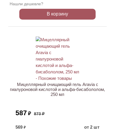
Нашли дешевле?
В корзину
АКЦИЯ
Мицеллярный очищающий гель Aravia с
гиалуроновой кислотой и альфа-бисабололом,
250 мл
587
₽
873 ₽
569
от 2 шт
₽