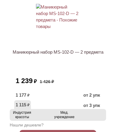
АКЦИЯ
Маникюрный набор MS-102-D — 2 предмета
1 239
₽
1 426 ₽
1 177
от 2 упк
₽
1 115
от 3 упк
₽
Индустрия
Мед.
красоты
учреждение
Нашли дешевле?