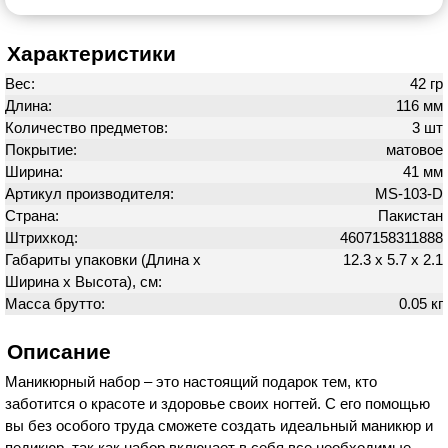
Характеристики
Вес:
42 гр
Длина:
116 мм
Количество предметов:
3 шт
Покрытие:
матовое
Ширина:
41 мм
Артикул производителя:
MS-103-D
Страна:
Пакистан
Штрихкод:
4607158311888
Габариты упаковки (Длина х
12.3 х 5.7 х 2.1
Ширина х Высота), см:
Масса брутто:
0.05 кг
Описание
Маникюрный набор – это настоящий подарок тем, кто
заботится о красоте и здоровье своих ногтей. С его помощью
вы без особого труда сможете создать идеальный маникюр и
педикюр, так как набор включает в себя все необходимые