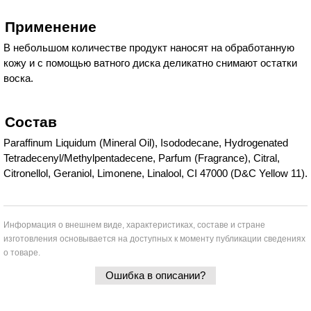
Применение
В небольшом количестве продукт наносят на обработанную
кожу и с помощью ватного диска деликатно снимают остатки
воска.
Состав
Paraffinum Liquidum (Mineral Oil), Isododecane, Hydrogenated
Tetradecenyl/Methylpentadecene, Parfum (Fragrance), Citral,
Citronellol, Geraniol, Limonene, Linalool, CI 47000 (D&C Yellow 11).
Информация о внешнем виде, характеристиках, составе и стране
изготовления основывается на доступных к моменту публикации сведениях
о товаре.
Ошибка в описании?