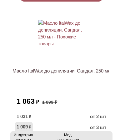
АКЦИЯ
Масло ItalWax до депиляции, Сандал, 250 мл
1 063
₽
1 099 ₽
1 031
от 2 шт
₽
1 009
от 3 шт
₽
Индустрия
Мед.
красоты
учреждение