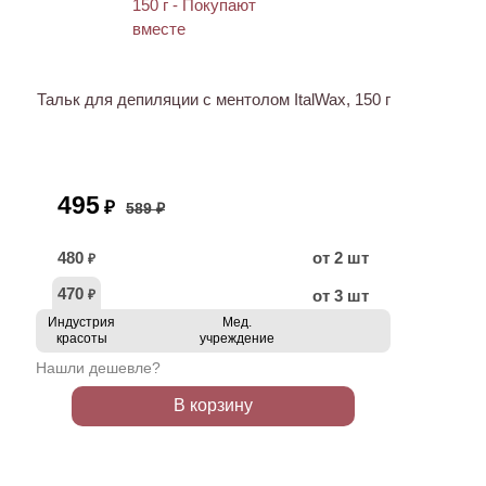
ХИТ
АКЦИЯ
Тальк для депиляции с ментолом ItalWax, 150 г
495
₽
589 ₽
480
от 2 шт
₽
470
от 3 шт
₽
Индустрия
Мед.
красоты
учреждение
Нашли дешевле?
В корзину