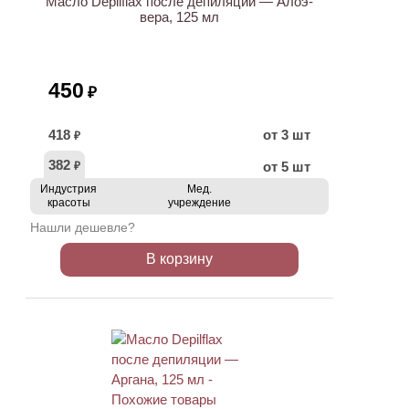
Масло Depilflax после депиляции — Алоэ-
вера, 125 мл
450
₽
418
от 3 шт
₽
382
от 5 шт
₽
Индустрия
Мед.
красоты
учреждение
Нашли дешевле?
В корзину