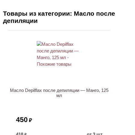
Товары из категории: Масло после
депиляции
ХИТ
Масло Depilflax после депиляции — Манго, 125
мл
450
₽
418
от 3 шт
₽