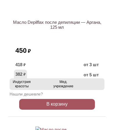
Масло Depilflax после депиляции — Аргана,
125 мл
450
₽
418
от 3 шт
₽
382
от 5 шт
₽
Индустрия
Мед.
красоты
учреждение
Нашли дешевле?
В корзину