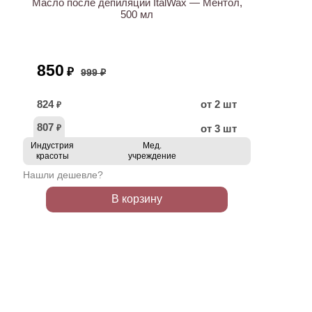
Масло после депиляции ItalWax — Ментол,
500 мл
850
₽
999 ₽
824
от 2 шт
₽
807
от 3 шт
₽
Индустрия
Мед.
красоты
учреждение
Нашли дешевле?
В корзину