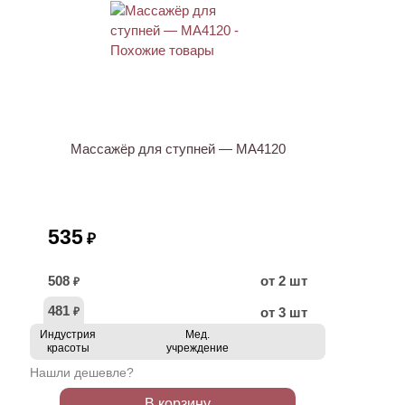
ХИТ
Массажёр для ступней — МА4120
535
₽
508
от 2 шт
₽
481
от 3 шт
₽
Индустрия
Мед.
красоты
учреждение
Нашли дешевле?
В корзину