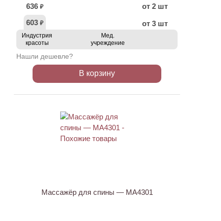
636
от 2 шт
₽
603
от 3 шт
₽
Индустрия
Мед.
красоты
учреждение
Нашли дешевле?
В корзину
ХИТ
Массажёр для спины — МА4301