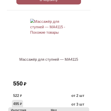
Массажёр для ступней — МА4115
550
₽
522
от 2 шт
₽
495
от 3 шт
₽
Индустрия
Мед.