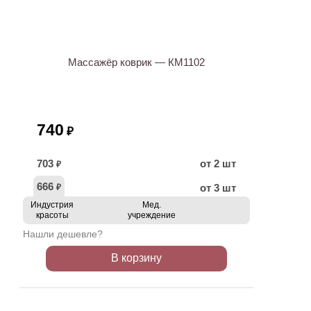
Массажёр коврик — КМ1102
740
₽
703
от 2 шт
₽
666
от 3 шт
₽
Индустрия
Мед.
красоты
учреждение
Нашли дешевле?
В корзину