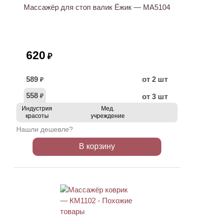
Массажёр для стоп валик Ёжик — МА5104
620
₽
589
от 2 шт
₽
558
от 3 шт
₽
Индустрия
Мед.
красоты
учреждение
Нашли дешевле?
В корзину