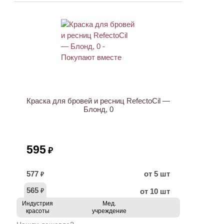
Краска для бровей и ресниц RefectoCil —
Блонд, 0
595
₽
577
от 5 шт
₽
565
от 10 шт
₽
Индустрия
Мед.
красоты
учреждение