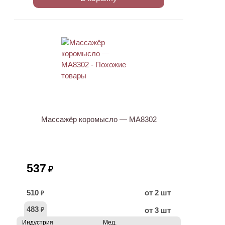
Массажёр коромысло — МА8302
537
₽
510
от 2 шт
₽
483
от 3 шт
₽
Индустрия
Мед.