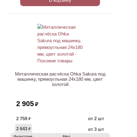
В корзину
Металлическая расчёска Ohka Sakura под
машинку, прямоугльная 24х180 мм, цвет
золотой
2 905
₽
2 759
от 2 шт
₽
2 643
от 3 шт
₽
Индустрия
Мед.