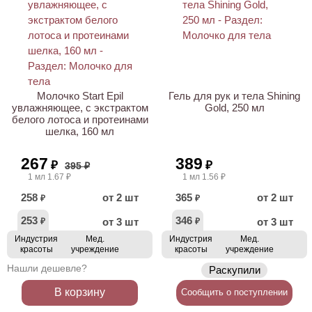
ХИТ
АКЦИЯ
Молочко Start Epil
Гель для рук и тела Shining
увлажняющее, с экстрактом
Gold, 250 мл
белого лотоса и протеинами
шелка, 160 мл
267
389
₽
₽
395 ₽
1 мл 1.67 ₽
1 мл 1.56 ₽
258
от 2 шт
365
от 2 шт
₽
₽
253
346
от 3 шт
от 3 шт
₽
₽
Индустрия
Мед.
Индустрия
Мед.
красоты
учреждение
красоты
учреждение
Нашли дешевле?
Раскупили
В корзину
Сообщить о поступлении