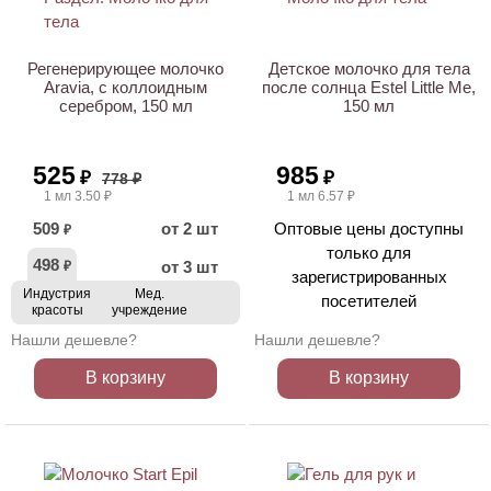
АКЦИЯ
Регенерирующее молочко
Детское молочко для тела
Aravia, с коллоидным
после солнца Estel Little Me,
серебром, 150 мл
150 мл
525
985
₽
₽
778 ₽
1 мл 3.50 ₽
1 мл 6.57 ₽
509
от 2 шт
Оптовые цены доступны
₽
только для
498
от 3 шт
₽
зарегистрированных
Индустрия
Мед.
посетителей
красоты
учреждение
Нашли дешевле?
Нашли дешевле?
В корзину
В корзину