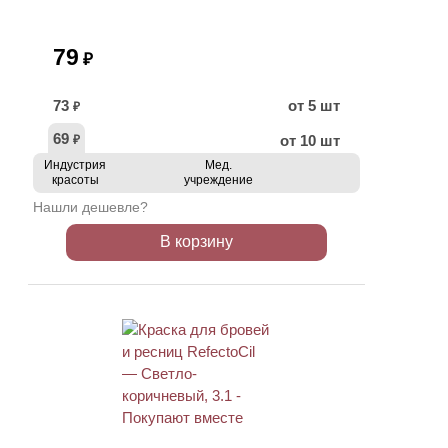
79
₽
73
от 5 шт
₽
69
от 10 шт
₽
Индустрия
Мед.
красоты
учреждение
Нашли дешевле?
В корзину
ХИТ