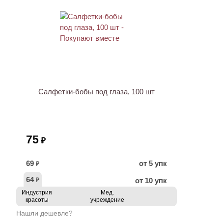
ХИТ
Салфетки-бобы под глаза, 100 шт
75
₽
69
от 5 упк
₽
64
от 10 упк
₽
Индустрия
Мед.
красоты
учреждение
Нашли дешевле?