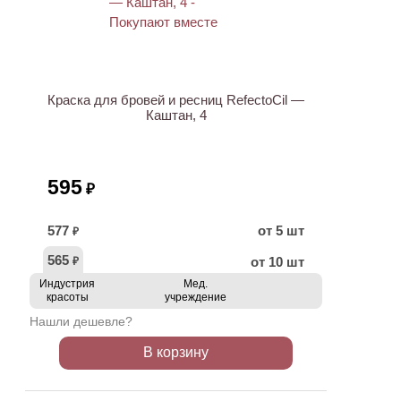
ХИТ
Краска для бровей и ресниц RefectoCil —
Каштан, 4
595
₽
577
от 5 шт
₽
565
от 10 шт
₽
Индустрия
Мед.
красоты
учреждение
Нашли дешевле?
В корзину