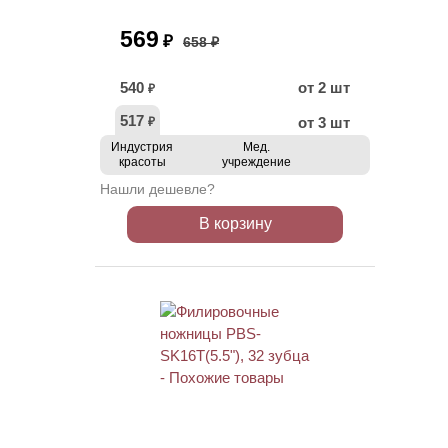
569
₽
658 ₽
540
от 2 шт
₽
517
от 3 шт
₽
Индустрия
Мед.
красоты
учреждение
Нашли дешевле?
В корзину
ХИТ