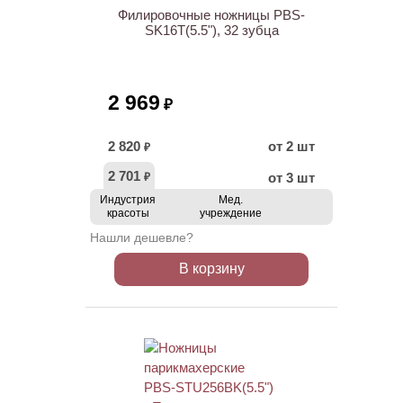
Филировочные ножницы PBS-
SK16T(5.5"), 32 зубца
2 969
₽
2 820
от 2 шт
₽
2 701
от 3 шт
₽
Индустрия
Мед.
красоты
учреждение
Нашли дешевле?
В корзину