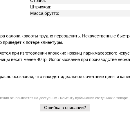
Страна:
Штрихкод:
Масса брутто:
ра салона красоты трудно переоценить. Некачественные быстро
о приведет к потере клиентуры.
яется при изготовлении японских ножниц парикмахерского искус
ожницы весят менее 40 гр. Использование при производстве не
асно осознавая, что находят идеальное сочетание цены и каче
ения основывается на доступных к моменту публикации сведениях о товаре.
Ошибка в описании?