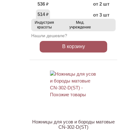
536
от 2 шт
₽
514
от 3 шт
₽
Индустрия
Мед.
красоты
учреждение
Нашли дешевле?
В корзину
ХИТ
АКЦИЯ
Ножницы для усов и бороды матовые
CN-302-D(ST)