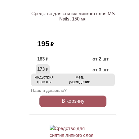
Средство для снятия липкого слоя MS
Nails, 150 мл
195
₽
183
от 2 шт
₽
173
от 3 шт
₽
Индустрия
Мед.
красоты
учреждение
Нашли дешевле?
В корзину