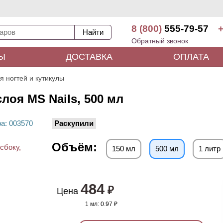
8 (800)
555-79-57
+
Обратный звонок
Ы
ДОСТАВКА
ОПЛАТА
я ногтей и кутикулы
лоя MS Nails, 500 мл
ра
: 00
3570
Раскупили
Объём:
150 мл
500 мл
1 литр
484
₽
Цена
1 мл:
0.97 ₽