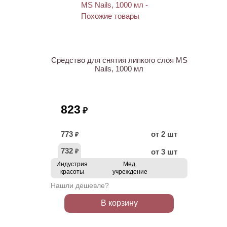
ХИТ
Средство для снятия липкого слоя MS
Nails, 1000 мл
823
₽
773
от 2 шт
₽
732
от 3 шт
₽
Индустрия
Мед.
красоты
учреждение
Нашли дешевле?
В корзину