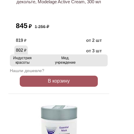
декольте, Modelage Active Cream, 300 мл
845
₽
1 256 ₽
819
от 2 шт
₽
802
от 3 шт
₽
Индустрия
Мед.
красоты
учреждение
Нашли дешевле?
В корзину
ХИТ