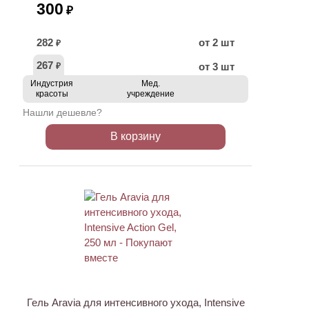
300
₽
282
от 2 шт
₽
267
от 3 шт
₽
Индустрия
Мед.
красоты
учреждение
Нашли дешевле?
В корзину
ХИТ
АКЦИЯ
Гель Aravia для интенсивного ухода, Intensive