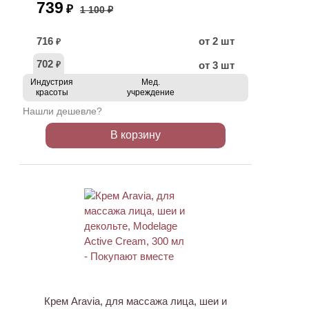
739
₽
1 100 ₽
716
от 2 шт
₽
702
от 3 шт
₽
Индустрия
Мед.
красоты
учреждение
Нашли дешевле?
В корзину
АКЦИЯ
Крем Aravia, для массажа лица, шеи и