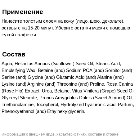
Применение
Нанесите толстым слоем на кожу (лицо, шею, декольте),
оставьте на 15-20 минут. Уберите остатки маски с помощью
сухой салфетки.
Состав
Aqua, Heliantus Annuus (Sunflower) Seed Oil, Stearic Acid,
Emulsifying Wax, Betaine (and) Sodium PCA (and) Sorbitol (and)
Serine (and) Glycine (and) Glutamic Acid (and) Alanine (and)
Lysine (and) Arginine (and) Threonine (and) Proline, Rosa Canina
(Rose Hip) Extract, Urea, Betaine, Vitus Vinifera (Grape) Seed Oil,
Glyceryl Stearate, Prunus Amygdalus Dulcis (Sweet Almond) Oil,
Triethanolamine, Tocopherol, Hydrolyzed hyaluronic acid, Parfum,
Phenoxyethanol (and) Ethylhexylglycerin.
Информация о внешнем виде, характеристиках, составе и стране