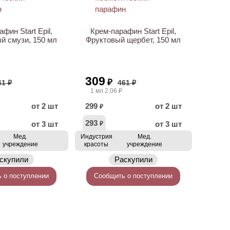
фин Start Epil,
Крем-парафин Start Epil,
й смузи, 150 мл
Фруктовый щербет, 150 мл
309
₽
61 ₽
461 ₽
1 мл 2.06 ₽
от 2 шт
299
от 2 шт
₽
293
от 3 шт
от 3 шт
₽
Мед.
Индустрия
Мед.
учреждение
красоты
учреждение
скупили
Раскупили
 о поступлении
Сообщить о поступлении