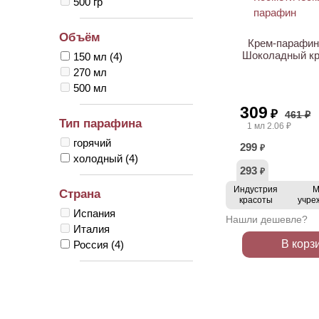
500 гр
АКЦИЯ
Объём
Крем-парафин S
Шоколадный кр
150 мл
(4)
270 мл
500 мл
309
₽
461 ₽
Тип парафина
1 мл 2.06 ₽
горячий
299
₽
холодный
(4)
293
₽
Индустрия
М
Страна
красоты
учре
Испания
Нашли дешевле?
Италия
В корз
Россия
(4)