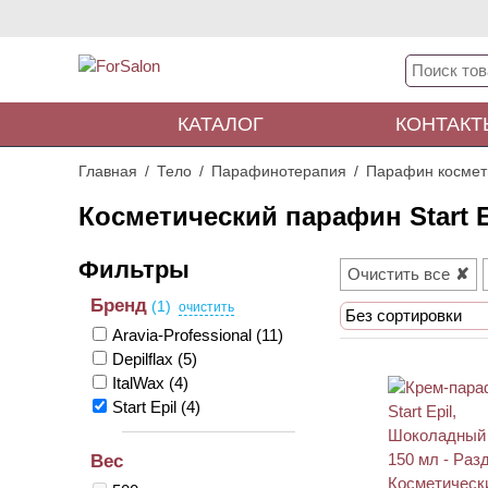
КАТАЛОГ
КОНТАКТ
Главная
Тело
Парафинотерапия
Парафин космет
Косметический парафин Start E
Очистить все
Бренд
(1)
Без сортировки
Aravia-Professional
(11)
Depilflax
(5)
ItalWax
(4)
Start Epil
(4)
Вес