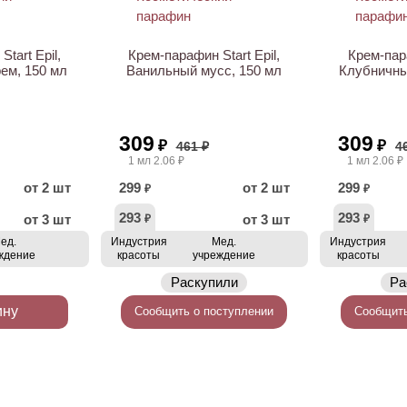
tart Epil,
Крем-парафин Start Epil,
Крем-пара
ем, 150 мл
Ванильный мусс, 150 мл
Клубничны
309
309
₽
₽
461 ₽
4
1 мл 2.06 ₽
1 мл 2.06 ₽
от 2 шт
299
от 2 шт
299
₽
₽
293
293
от 3 шт
от 3 шт
₽
₽
ед.
Индустрия
Мед.
Индустрия
ждение
красоты
учреждение
красоты
Раскупили
Ра
ину
Сообщить о поступлении
Сообщить