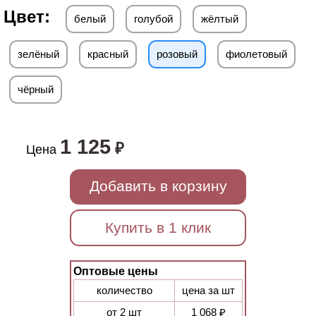
Цвет:
белый
голубой
жёлтый
зелёный
красный
розовый
фиолетовый
чёрный
1 125
₽
Цена
Добавить в корзину
Купить в 1 клик
Оптовые цены
количество
цена за шт
от 2 шт
1 068 ₽