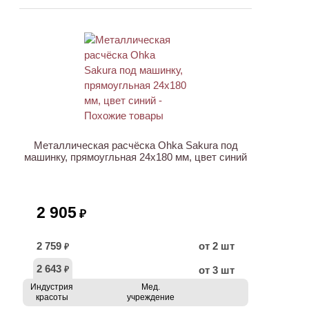
Металлическая расчёска Ohka Sakura под
машинку, прямоугльная 24х180 мм, цвет синий
2 905
₽
2 759
от 2 шт
₽
2 643
от 3 шт
₽
Индустрия
Мед.
красоты
учреждение