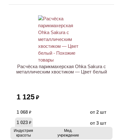
Расчёска парикмахерская Ohka Sakura с
металлическим хвостиком — Цвет белый
1 125
₽
1 068
от 2 шт
₽
1 023
от 3 шт
₽
Индустрия
Мед.
красоты
учреждение