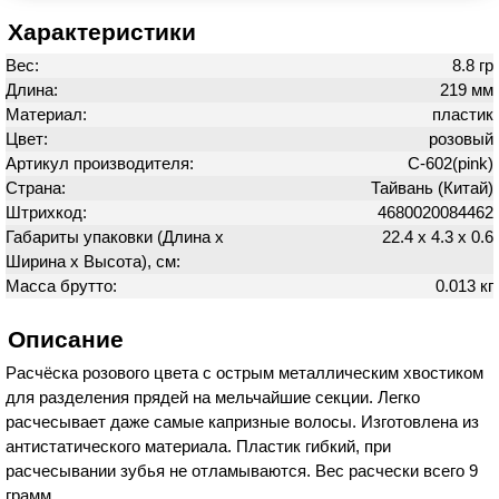
Характеристики
Вес:
8.8 гр
Длина:
219 мм
Материал:
пластик
Цвет:
розовый
Артикул производителя:
C-602(pink)
Страна:
Тайвань (Китай)
Штрихкод:
4680020084462
Габариты упаковки (Длина х
22.4 х 4.3 х 0.6
Ширина х Высота), см:
Масса брутто:
0.013 кг
Описание
Расчёска розового цвета с острым металлическим хвостиком
для разделения прядей на мельчайшие секции. Легко
расчесывает даже самые капризные волосы. Изготовлена из
антистатического материала. Пластик гибкий, при
расчесывании зубья не отламываются. Вес расчески всего 9
грамм.