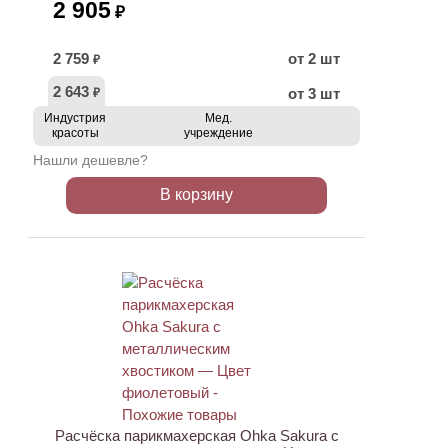
2 905
₽
2 759
от 2 шт
₽
2 643
от 3 шт
₽
Индустрия
Мед.
красоты
учреждение
Нашли дешевле?
В корзину
Расчёска парикмахерская Ohka Sakura с