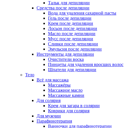
Тальк для депиляции
Средства после депиляции
Вода для удаления сахарной пасты
Гель после депиляции
Крем после депиляции
Лосьон после депиляции
Масло после депиляции
Мусс после депиляции
Сливки после депиляции
Эмульсия после депиляции
Инструменты для депиляции
Очистители воска
Пинцеты для удаления вросших волос
Шпатели для депиляции
Тело
Всё для массажа
Массажёры
Массажное масло
Массажные камни
Для солярия
Крем для загара в солярии
Коврики для солярия
Для мужчин
Парафинотерапия
Ванночки для парафинотерапии