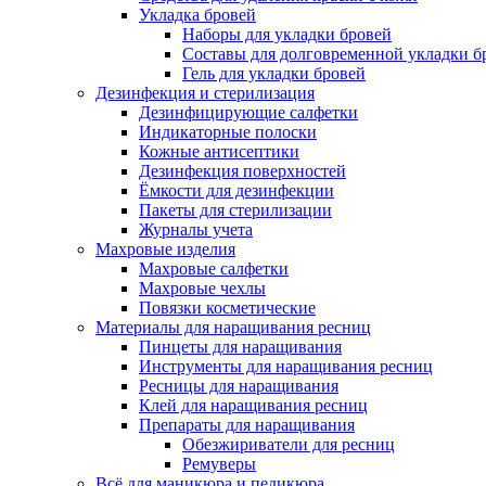
Укладка бровей
Наборы для укладки бровей
Составы для долговременной укладки б
Гель для укладки бровей
Дезинфекция и стерилизация
Дезинфицирующие салфетки
Индикаторные полоски
Кожные антисептики
Дезинфекция поверхностей
Ёмкости для дезинфекции
Пакеты для стерилизации
Журналы учета
Махровые изделия
Махровые салфетки
Махровые чехлы
Повязки косметические
Материалы для наращивания ресниц
Пинцеты для наращивания
Инструменты для наращивания ресниц
Ресницы для наращивания
Клей для наращивания ресниц
Препараты для наращивания
Обезжириватели для ресниц
Ремуверы
Всё для маникюра и педикюра