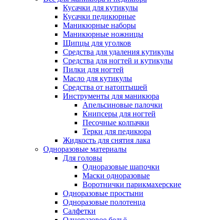
Кусачки для кутикулы
Кусачки педикюрные
Маникюрные наборы
Маникюрные ножницы
Щипцы для уголков
Средства для удаления кутикулы
Средства для ногтей и кутикулы
Пилки для ногтей
Масло для кутикулы
Средства от натоптышей
Инструменты для маникюра
Апельсиновые палочки
Книпсеры для ногтей
Песочные колпачки
Терки для педикюра
Жидкость для снятия лака
Одноразовые материалы
Для головы
Одноразовые шапочки
Маски одноразовые
Воротнички парикмахерские
Одноразовые простыни
Одноразовые полотенца
Салфетки
Одноразовое бельё