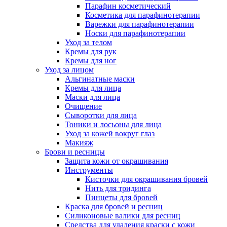
Парафин косметический
Косметика для парафинотерапии
Варежки для парафинотерапии
Носки для парафинотерапии
Уход за телом
Кремы для рук
Кремы для ног
Уход за лицом
Альгинатные маски
Кремы для лица
Маски для лица
Очищение
Сыворотки для лица
Тоники и лосьоны для лица
Уход за кожей вокруг глаз
Макияж
Брови и ресницы
Защита кожи от окрашивания
Инструменты
Кисточки для окрашивания бровей
Нить для тридинга
Пинцеты для бровей
Краска для бровей и ресниц
Силиконовые валики для ресниц
Средства для удаления краски с кожи