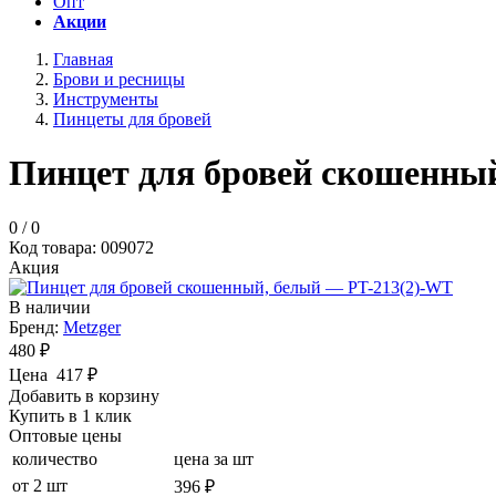
Опт
Акции
Главная
Брови и ресницы
Инструменты
Пинцеты для бровей
Пинцет для бровей скошенны
0
/
0
Код
товара
: 00
9072
Акция
В наличии
Бренд:
Metzger
480 ₽
Цена
417
₽
Добавить в корзину
Купить в 1 клик
Оптовые цены
количество
цена за шт
от 2 шт
396 ₽